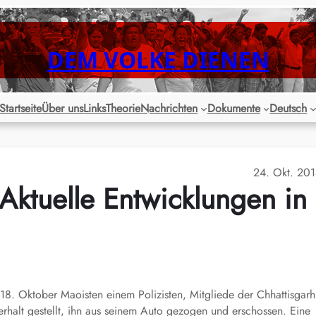
DEM VOLKE DIENEN
Startseite
Über uns
Links
Theorie
Nachrichten
Dokumente
Deutsch
24. Okt. 20
 Aktuelle Entwicklungen in
 18. Oktober Maoisten einem Polizisten, Mitgliede der Chhattisgarh
halt gestellt, ihn aus seinem Auto gezogen und erschossen. Eine