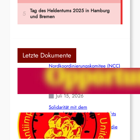
Letzte Dokumente
Nordkoordinierungskomitee (NCC)
der Kommunistischen Partei Indiens
(Maoistisch): Postmoderner
Opportunismus
Juli 15, 2026
Solidarität mit dem
venezolanischem Volk angesichts
der verlorenen Leben und der
katastrophalen Situation durch die
Erdbeben des 24. Juni!