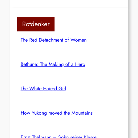
Rotdenker
The Red Detachment of Women
Bethune: The Making of a Hero
The White Haired Girl
How Yukong moved the Mountains
Ernst Thälmann – Sohn seiner Klasse