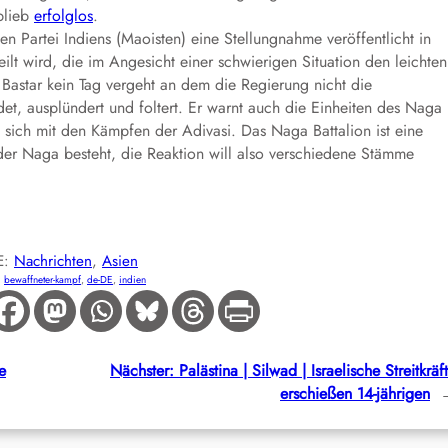
blieb
erfolglos
.
en Partei Indiens (Maoisten) eine Stellungnahme veröffentlicht in
eilt wird, die im Angesicht einer schwierigen Situation den leichten
 Bastar kein Tag vergeht an dem die Regierung nicht die
det, ausplündert und foltert. Er warnt auch die Einheiten des Naga
rt sich mit den Kämpfen der Adivasi. Das Naga Battalion ist eine
der Naga besteht, die Reaktion will also verschiedene Stämme
E:
Nachrichten
, 
Asien
:
bewaffneter-kampf
, 
de-DE
, 
indien
e
Nächster:
Palästina | Silwad | Israelische Streitkräf
erschießen 14-jährigen