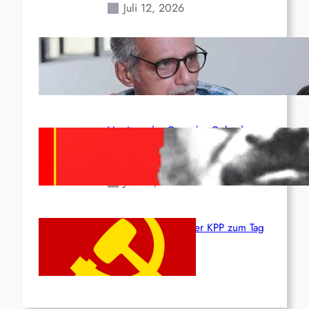
Juli 12, 2026
Indien: „Die Politik der
Kapitulation“ von K. Murali (Ajith)
Juli 1, 2026
Vorsitzender Gonzalo: Gebt das
Leben für die Partei und die
Revolution!
Juni 19, 2026
Beschluss des ZK der KPP zum Tag
des Heldentums
Juni 19, 2026