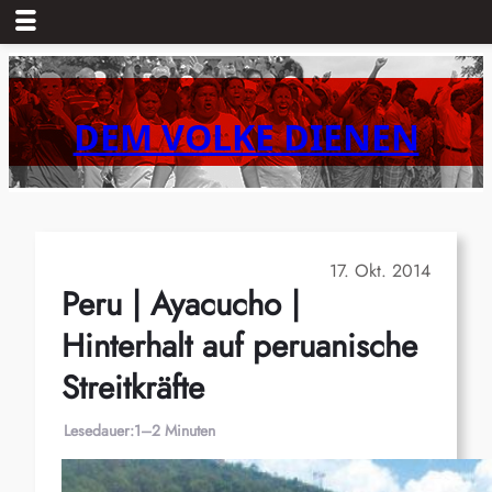
Zum
Inhalt
springen
DEM VOLKE DIENEN
17. Okt. 2014
Peru | Ayacucho |
Hinterhalt auf peruanische
Streitkräfte
Lesedauer:
1–2 Minuten