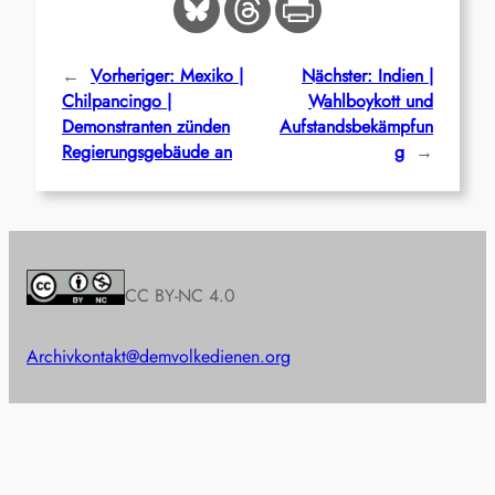
←
Vorheriger:
Mexiko |
Nächster:
Indien |
Chilpancingo |
Wahlboykott und
Demonstranten zünden
Aufstandsbekämpfun
Regierungsgebäude an
g
→
CC BY-NC 4.0
Archiv
kontakt@demvolkedienen.org