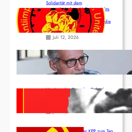
Solidarität mit dem
venezolanischem Volk angesichts
der verlorenen Leben und der
katastrophalen Situation durch die
Erdbeben des 24. Juni!
Juli 12, 2026
Indien: „Die Politik der
Kapitulation“ von K. Murali (Ajith)
Juli 1, 2026
Vorsitzender Gonzalo: Gebt das
Leben für die Partei und die
Revolution!
Juni 19, 2026
Beschluss des ZK der KPP zum Tag