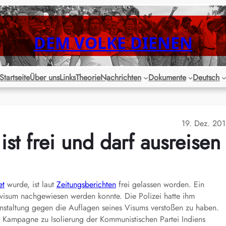
DEM VOLKE DIENEN
Startseite
Über uns
Links
Theorie
Nachrichten
Dokumente
Deutsch
19. Dez. 20
ist frei und darf ausreisen
et
wurde, ist laut
Zeitungsberichten
frei gelassen worden. Ein
evisum nachgewiesen werden konnte. Die Polizei hatte ihm
nstaltung gegen die Auflagen seines Visums verstoßen zu haben.
ne Kampagne zu Isolierung der Kommunistischen Partei Indiens