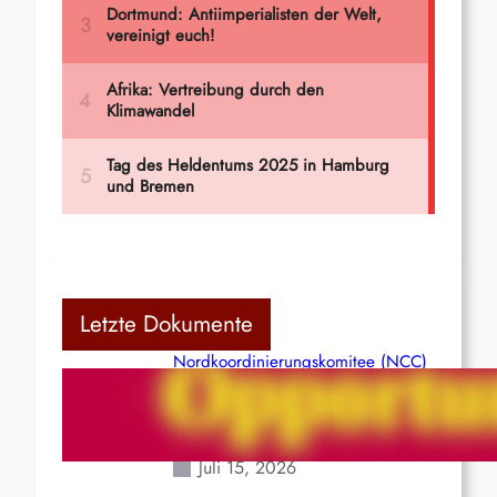
Letzte Dokumente
Nordkoordinierungskomitee (NCC)
der Kommunistischen Partei Indiens
(Maoistisch): Postmoderner
Opportunismus
Juli 15, 2026