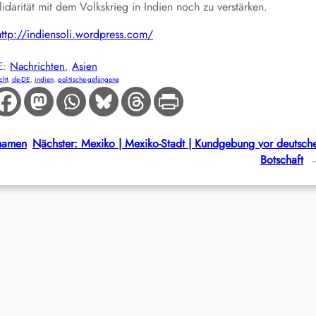
lidarität mit dem Volkskrieg in Indien noch zu verstärken.
http://indiensoli.wordpress.com/
E:
Nachrichten
, 
Asien
cht
, 
de-DE
, 
indien
, 
politische-gefangene
namen
Nächster:
Mexiko | Mexiko-Stadt | Kundgebung vor deutsch
Botschaft