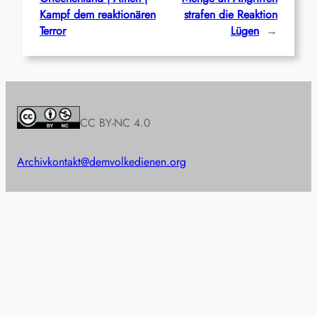
Kampf dem reaktionären
strafen die Reaktion
Terror
Lügen
→
CC BY-NC 4.0
Archiv
kontakt@demvolkedienen.org