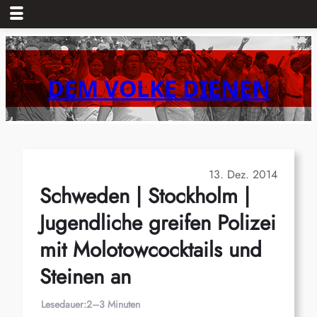
Zum
Inhalt
springen
DEM VOLKE DIENEN
13. Dez. 2014
Schweden | Stockholm |
Jugendliche greifen Polizei
mit Molotowcocktails und
Steinen an
Lesedauer:
2–3 Minuten