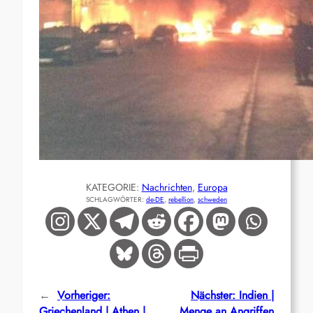
KATEGORIE:
Nachrichten
, 
Europa
SCHLAGWÖRTER:
de-DE
, 
rebellion
, 
schweden
←
Vorheriger:
Nächster:
Indien |
Griechenland | Athen |
Menge an Angriffen