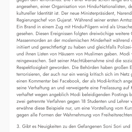
angesehen, einer Organisation von Hindu-Nationalisten, de
kultureller Identität ist. Der neue Ministerpräsident, Nar
Regierungschef von Gujarat. Während seiner ersten Amtsze
Ein Brand in einem Zug mit Hindu-Pilgern wird als Ursach
gesehen. Diesen Ereignissen folgten dreiwöchige weiter
Massenmorden an der moslemischen Minderheit während 
initiiert und gerechtfertigt zu haben und gleichfalls Polize
und ihnen Listen von Häusern von Muslimen gaben. Modi 
reingewaschen. Seit seiner Machtübernahme sind die sozi
Respektlosigkeit geworden. Die Behörden haben großen Eife
terrorisieren, der auch nur ein wenig kritisch sich im Net
einen Kommentar bei Facebook, der als Modi-kritisch ange
seine Verhaftung an und verweigerte eine Freilassung auf
verhaftet wegen angeblich Modi beleidigenden Postings be
zwei getrennte Verfahren gegen 18 Studenten und Lehrer 
erwähne diese Beispiele nur, um eine Vorstellung vom Kur
gegen alle Formen der Wahrnehmung von Freiheitsrechten, p
3. Gibt es Neuigkeiten zu den Gefangenen Soni Sori und S