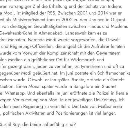
ren vorrangiges Ziel die Erhaltung und der Schutz von Indiens
enda Modi, ist Mitglied der RSS. Zwischen 2001 und 2014 war er
it als Ministerpräsident kam es 2002 zu den Unruhen in Gujarat.
e von dreitägigen Gewalttätigkeiten zwischen Hindus und Moslems
e Gewaltausbrüche in Ahmedabad. Landesweit kam es zu
drei Monaten. Narenda Modi wurde vorgeworfen, die Gewalt
i- und Regierungs-Offiziellen, die angeblich die Aufrührer leiteten
wurde vom Vorwurf der Komplizenschaft mit den Gewalttätern
alen Medien ein gefährlicher Ort für Widerspruch und
r gezeigt darin, jeden zu verhaften, zu tyranisieren und oft zu
z gegenüber Modi geäußert hat. Im Juni postete ein Schiffsmechanik
sehen wurde. Obwohl er ihn später löschte, ordnete ein Gericht
 Kaution. Einen Monat später wurde in Bangalore ein Student
i Whatsapp. Und ebenfalls im Juni eröffnete die Polizei in Kerala
wegen Verleumdung von Modi in der jeweiligen Uni-Zeitung. Ich
s der neuen Regierung zu vermitteln. Die Liste von Maßnahmen
olitischen Aktivitäten und Positionierungen ist viel länger.
ushil Roy, die beide haftunfähig sind?