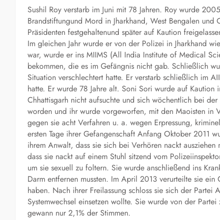
Sushil Roy verstarb im Juni mit 78 Jahren. Roy wurde 2005
Brandstiftungund Mord in Jharkhand, West Bengalen und 
Präsidenten festgehaltenund später auf Kaution freigelasse
Im gleichen Jahr wurde er von der Polizei in Jharkhand w
war, wurde er ins MIIMS (All India Institute of Medical S
bekommen, die es im Gefängnis nicht gab. Schließlich wur
Situation verschlechtert hatte. Er verstarb schließlich im 
hatte. Er wurde 78 Jahre alt. Soni Sori wurde auf Kautio
Chhattisgarh nicht aufsuchte und sich wöchentlich bei der
worden und ihr wurde vorgeworfen, mit den Maoisten in V
gegen sie acht Verfahren u. a. wegen Erpressung, krimine
ersten Tage ihrer Gefangenschaft Anfang Oktober 2011 wur
ihrem Anwalt, dass sie sich bei Verhören nackt ausziehen m
dass sie nackt auf einem Stuhl sitzend vom Polizeiinspektor
um sie sexuell zu foltern. Sie wurde anschließend ins Kr
Darm entfernen mussten. Im April 2013 verurteilte sie ein
haben. Nach ihrer Freilassung schloss sie sich der Partei
Systemwechsel einsetzen wollte. Sie wurde von der Partei z
gewann nur 2,1% der Stimmen.