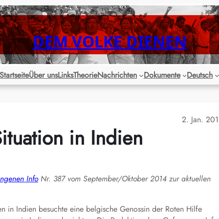
DEM VOLKE DIENEN
Startseite
Über uns
Links
Theorie
Nachrichten
Dokumente
Deutsch
2. Jan. 20
ituation in Indien
ngenen Info
Nr. 387 vom September/Oktober 2014 zur aktuellen
en in Indien besuchte eine belgische Genossin der Roten Hilfe