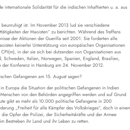
nternationale Solidarität für die indischen Inhaftierten u. a. aus
 beunruhigt ist. Im November 2013 lud sie verschiedene
tätigkeiten der Maoisten“ zu berichten. Während des Treffens
nisse der Aktionen der Guerilla seit 2001. Sie forderten alle
aoisten keinerlei Unterstützung von europäischen Organisationen
r CPI(m), in der sie sich bei dutzenden von Organisationen aus
d, Schweden, Italien, Norwegen, Spanien, England, Brasilien,
 an der Konferenz in Hamburg am 24. November 2012.
litischen Gefangenen am 15. August sagen?
, in Europa die Situation der politischen Gefangenen in Indien
hr Menschen von den Behörden angegriffen werden und auf Grund
ute gibt es mehr als 10.000 politische Gefangene in 200
orderung „Freiheit für alle Kämpfer des Volkskrieges“, doch in eine
, die Opfer der Polizei, der Sicherheitskräfte und der Armee
m Bestreben ihr Land und ihr Leben zu retten.