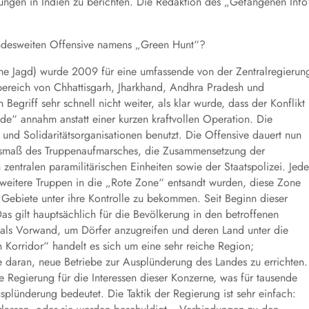
rungen in Indien zu berichten. Die Redaktion des „Gefangenen Info
landesweiten Offensive namens „Green Hunt“?
e Jagd) wurde 2009 für eine umfassende von der Zentralregierun
bereich von Chhattisgarh, Jharkhand, Andhra Pradesh und
egriff sehr schnell nicht weiter, als klar wurde, dass der Konflikt
e“ annahm anstatt einer kurzen kraftvollen Operation. Die
nd Solidaritätsorganisationen benutzt. Die Offensive dauert nun
 Ausmaß des Truppenaufmarsches, die Zusammensetzung der
 zentralen paramilitärischen Einheiten sowie der Staatspolizei. Jede
weitere Truppen in die „Rote Zone“ entsandt wurden, diese Zone
 Gebiete unter ihre Kontrolle zu bekommen. Seit Beginn dieser
Das gilt hauptsächlich für die Bevölkerung in den betroffenen
 als Vorwand, um Dörfer anzugreifen und deren Land unter die
Korridor“ handelt es sich um eine sehr reiche Region;
ne daran, neue Betriebe zur Ausplünderung des Landes zu errichten.
e Regierung für die Interessen dieser Konzerne, was für tausende
lünderung bedeutet. Die Taktik der Regierung ist sehr einfach: