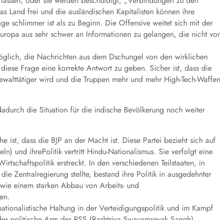
erlassen, oder sie werden beschuldigt, „Verbindungen zu den
as Land frei und die ausländischen Kapitalisten können ihre
ge schlimmer ist als zu Beginn. Die Offensive weitet sich mit der
Europa aus sehr schwer an Informationen zu gelangen, die nicht vo
nmöglich, die Nachrichten aus dem Dschungel von den wirklichen
 diese Frage eine korrekte Antwort zu geben. Sicher ist, dass die
 gewalttätiger wird und die Truppen mehr und mehr High-Tech-Waffe
dadurch die Situation für die indische Bevölkerung noch weiter
ist, dass die BJP an der Macht ist. Diese Partei bezieht sich auf
n) und ihrePolitik vertritt Hindu-Nationalismus. Sie verfolgt eine
irtschaftspolitik erstreckt. In den verschiedenen Teilstaaten, in
e Zentralregierung stellte, bestand ihre Politik in ausgedehnter
 sowie einem starken Abbau von Arbeits- und
en.
 nationalistische Haltung in der Verteidigungspolitik und im Kampf
 der politische Arm der RSS (Rashtriya Swayamsevak Sangh)