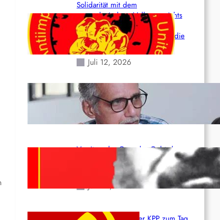
Solidarität mit dem
venezolanischem Volk angesichts
der verlorenen Leben und der
katastrophalen Situation durch die
Erdbeben des 24. Juni!
Juli 12, 2026
Indien: „Die Politik der
Kapitulation“ von K. Murali (Ajith)
Juli 1, 2026
Vorsitzender Gonzalo: Gebt das
Leben für die Partei und die
Revolution!
m
Juni 19, 2026
Beschluss des ZK der KPP zum Tag