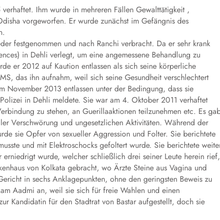
 verhaftet. Ihm wurde in mehreren Fällen Gewalttätigkeit ,
Odisha vorgeworfen. Er wurde zunächst im Gefängnis des
n.
ieder festgenommen und nach Ranchi verbracht. Da er sehr krank
ciences) in Dehli verlegt, um eine angemessene Behandlung zu
de er 2012 auf Kaution entlassen als sich seine körperliche
AIIMS, das ihn aufnahm, weil sich seine Gesundheit verschlechtert
n im November 2013 entlassen unter der Bedingung, dass sie
 Polizei in Dehli meldete. Sie war am 4. Oktober 2011 verhaftet
erbindung zu stehen, an Guerillaaktionen teilzunehmen etc. Es ga
ller Verschwörung und ungesetzlichen Aktivitäten. Während der
de sie Opfer von sexueller Aggression und Folter. Sie berichtete
usste und mit Elektroschocks gefoltert wurde. Sie berichtete weite
 erniedrigt wurde, welcher schließlich drei seiner Leute herein rief,
ankenhaus von Kolkata gebracht, wo Ärzte Steine aus Vagina und
 Gericht in sechs Anklagepunkten, ohne den geringsten Beweis zu
 Aam Aadmi an, weil sie sich für freie Wahlen und einen
ur Kandidatin für den Stadtrat von Bastar aufgestellt, doch sie