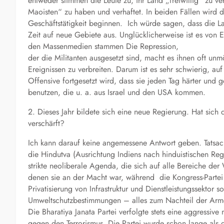
entweder stimmen die Leute zu, ihr Land „freiwillig“ zu v
Maoisten“ zu haben und verhaftet. In beiden Fällen wird d
Geschäftstätigkeit beginnen. Ich würde sagen, dass die La
Zeit auf neue Gebiete aus. Unglücklicherweise ist es von 
den Massenmedien stammen Die Repression,
der die Militanten ausgesetzt sind, macht es ihnen oft u
Ereignissen zu verbreiten. Darum ist es sehr schwierig, auf
Offensive fortgesetzt wird, dass sie jeden Tag härter und
benutzen, die u. a. aus Israel und den USA kommen.
2. Dieses Jahr bildete sich eine neue Regierung. Hat sich 
verschärft?
Ich kann darauf keine angemessene Antwort geben. Tatsache 
die Hindutva (Ausrichtung Indiens nach hinduistischen Regel
strikte neoliberale Agenda, die sich auf alle Bereiche der W
denen sie an der Macht war, während die Kongress-Partei di
Privatisierung von Infrastruktur und Dienstleistungssektor
Umweltschutzbestimmungen – alles zum Nachteil der Arm
Die Bharatiya Janata Partei verfolgte stets eine aggressive
gegen den Terrorismus. Die Partei wurde schon lange als