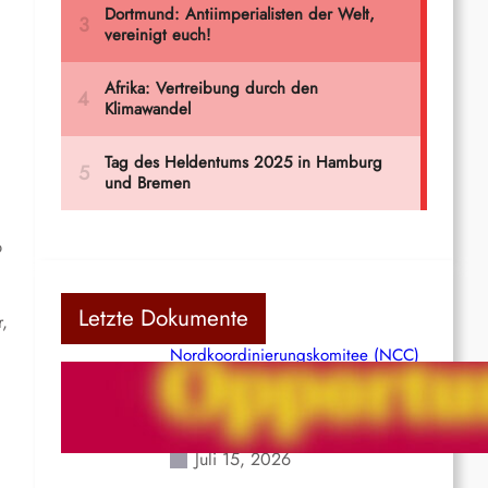
b
Letzte Dokumente
r,
Nordkoordinierungskomitee (NCC)
der Kommunistischen Partei Indiens
(Maoistisch): Postmoderner
Opportunismus
Juli 15, 2026