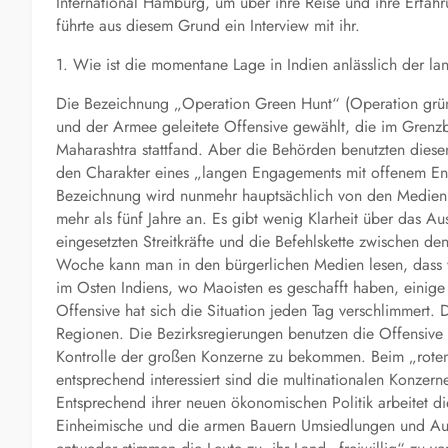
International Hamburg, um über ihre Reise und ihre Erfah
führte aus diesem Grund ein Interview mit ihr.
1. Wie ist die momentane Lage in Indien anlässlich der 
Die Bezeichnung „Operation Green Hunt“ (Operation grün
und der Armee geleitete Offensive gewählt, die im Grenz
Maharashtra stattfand. Aber die Behörden benutzten diesen B
den Charakter eines „langen Engagements mit offenem End
Bezeichnung wird nunmehr hauptsächlich von den Medien u
mehr als fünf Jahre an. Es gibt wenig Klarheit über das
eingesetzten Streitkräfte und die Befehlskette zwischen den
Woche kann man in den bürgerlichen Medien lesen, dass 
im Osten Indiens, wo Maoisten es geschafft haben, einige
Offensive hat sich die Situation jeden Tag verschlimmert. 
Regionen. Die Bezirksregierungen benutzen die Offensive
Kontrolle der großen Konzerne zu bekommen. Beim „roten 
entsprechend interessiert sind die multinationalen Konzer
Entsprechend ihrer neuen ökonomischen Politik arbeitet di
Einheimische und die armen Bauern Umsiedlungen und Ausp