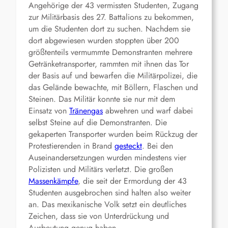
Angehörige der 43 vermissten Studenten, Zugang
zur Militärbasis des 27. Battalions zu bekommen,
um die Studenten dort zu suchen. Nachdem sie
dort abgewiesen wurden stoppten über 200
größtenteils vermummte Demonstranten mehrere
Getränketransporter, rammten mit ihnen das Tor
der Basis auf und bewarfen die Militärpolizei, die
das Gelände bewachte, mit Böllern, Flaschen und
Steinen. Das Militär konnte sie nur mit dem
Einsatz von
Tränengas
abwehren und warf dabei
selbst Steine auf die Demonstranten. Die
gekaperten Transporter wurden beim Rückzug der
Protestierenden in Brand
gesteckt
. Bei den
Auseinandersetzungen wurden mindestens vier
Polizisten und Militärs verletzt. Die großen
Massenkämpfe
, die seit der Ermordung der 43
Studenten ausgebrochen sind halten also weiter
an. Das mexikanische Volk setzt ein deutliches
Zeichen, dass sie von Unterdrückung und
Ausbeutung genug haben.