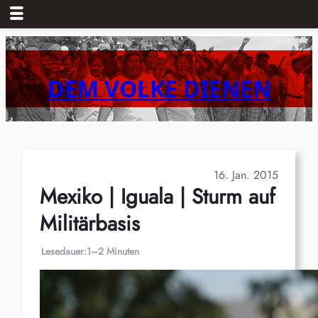
Zum
Inhalt
springen
DEM VOLKE DIENEN
16. Jan. 2015
Mexiko | Iguala | Sturm auf
Militärbasis
Lesedauer:
1–2 Minuten