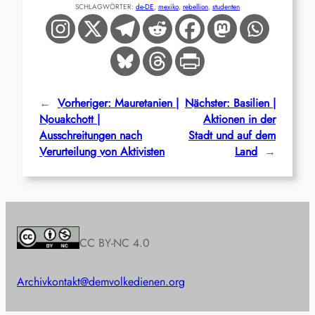
SCHLAGWÖRTER:
de-DE
, 
mexiko
, 
rebellion
, 
studenten
←
Vorheriger:
Mauretanien |
Nächster:
Basilien |
Nouakchott |
Aktionen in der
Ausschreitungen nach
Stadt und auf dem
Verurteilung von Aktivisten
Land
→
CC BY-NC 4.0
Archiv
kontakt@demvolkedienen.org