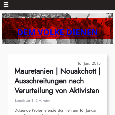
Zum
Inhalt
springen
DEM VOLKE DIENEN
16. Jan. 2015
Mauretanien | Nouakchott |
Ausschreitungen nach
Verurteilung von Aktivisten
Lesedauer:
1–2 Minuten
Dutzende Protestierende stürmten am 16. Januar,