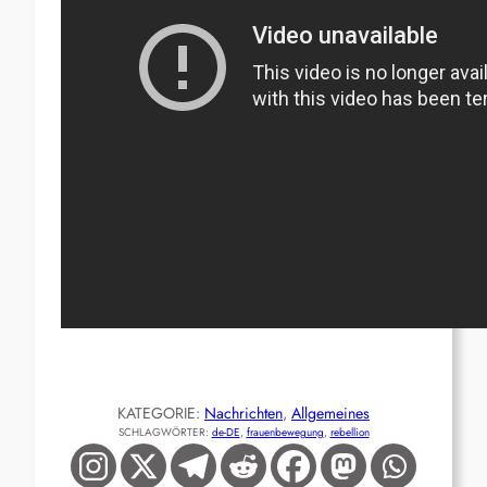
KATEGORIE:
Nachrichten
, 
Allgemeines
SCHLAGWÖRTER:
de-DE
, 
frauenbewegung
, 
rebellion