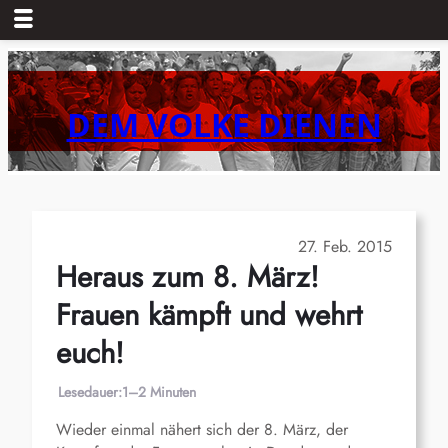
Zum
Inhalt
springen
DEM VOLKE DIENEN
27. Feb. 2015
Heraus zum 8. März!
Frauen kämpft und wehrt
euch!
Lesedauer:
1–2 Minuten
Wieder einmal nähert sich der 8. März, der