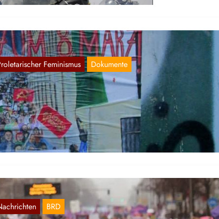
Proletarischer Feminismus
Dokumente
eipzig: Mobilisierung zum 8. März 2024
Feb. 27, 2024
r veröffentlichen Bilder, welche uns zugeschickt wurden:
Nachrichten
BRD