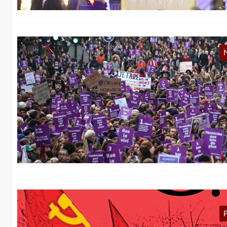
F
a
Na
da
wu