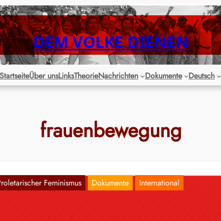
DEM VOLKE DIENEN
Startseite
Über uns
Links
Theorie
Nachrichten
Dokumente
Deutsch
frauenbewegung
Proletarischer Feminismus
Dokumente
International
FP Brasilien: „Postmodernismus“ und