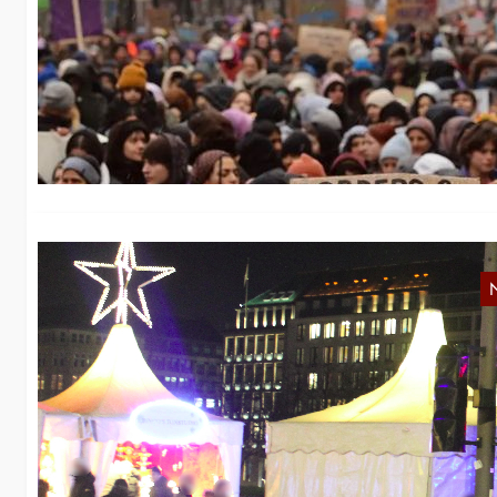
0
Wi
de
H
G
A
Fr