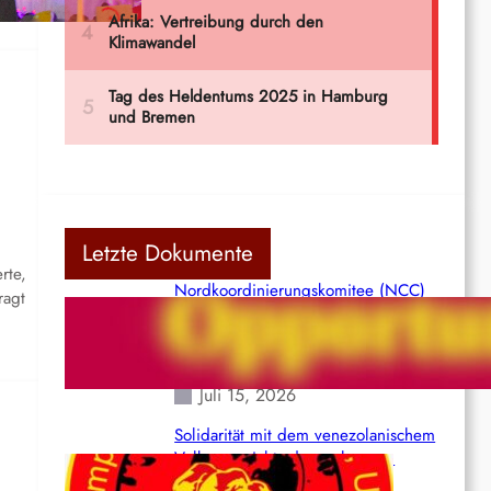
Letzte Dokumente
rte,
Nordkoordinierungskomitee (NCC)
ragt
der Kommunistischen Partei Indiens
(Maoistisch): Postmoderner
Opportunismus
Juli 15, 2026
Solidarität mit dem venezolanischem
Volk angesichts der verlorenen
Leben und der katastrophalen