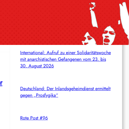
s
c
Aktuelles aus dem Netz
h
Syrien: Der kurdische Journalist Ahmet Polad ist
seit 200 Tagen in Haft – die Solidarität wächst
en.
International: Aufruf zu einer Solidaritätswoche
mit anarchistischen Gefangenen vom 23. bis
30. August 2026
r
Deutschland: Der Inlandsgeheimdienst ermittelt
gegen „Prosfygika“
Rote Post #96