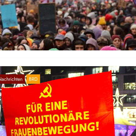
8. März in Berlin
März 12, 2023
r veröffentlichen einen Bericht über den Frauenkampftag in Berlin
r uns zugeschickt wurde:
Nachrichten
BRD
amburg: Demonstrationen am Tag gegen
ewalt gegen Frauen
Nov. 29, 2021
m 25. November, dem internationalen Tag gegen Gewalt gegen
auen, fanden in Hamburg zwei Demonstrationen statt.