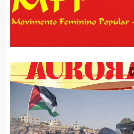
F
i
Wi
Vo
Te
D
Z
Wi
er
ve