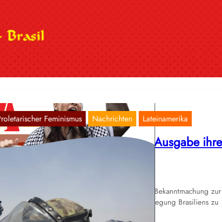
eminismus: Individualismus und Relativismu
m Dienste des Imperialismus
Nov. 6, 2024
r veröffentlichen an dieser Stelle eine Übersetzung eines Textes der
lksfrauenbewegung (Movimento Feminino Popular; MFP) aus Brasili
ile daraus wurden…
Proletarischer Feminismus
Nachrichten
Lateinamerika
ie MFP veröffentlicht die erste Ausgabe ihre
eitschrift, Nova Aurora!
Sep. 6, 2024
r freuen uns, eine inoffizielle Übersetzung der Bekanntmachung zur
sten Ausgabe der Zeitschrift der Volksfrauenbewegung Brasiliens zu
röffentlichen.