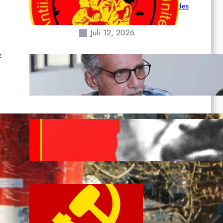
Situation durch die Erdbeben des
24. Juni!
Juli 12, 2026
z
Indien: „Die Politik der Kapitulation“
von K. Murali (Ajith)
Juli 1, 2026
Vorsitzender Gonzalo: Gebt das
Leben für die Partei und die
Revolution!
Juni 19, 2026
Beschluss des ZK der KPP zum Tag
7:00
des Heldentums
Juni 19, 2026