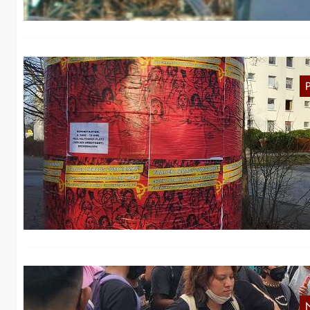
E
M
Sä
de