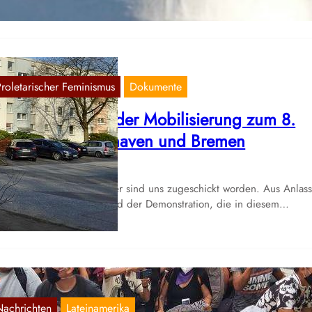
Proletarischer Feminismus
Dokumente
inige Eindrücke der Mobilisierung zum 8.
ärz aus Bremerhaven und Bremen
März 3, 2021
mtliche publizierte Bilder sind uns zugeschickt worden. Aus Anlas
s diesjährigen 8. März und der Demonstration, die in diesem…
Nachrichten
Lateinamerika