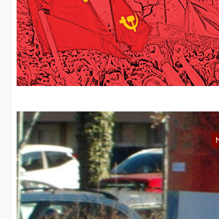
D
In
in
ü
M
Fo
Uh