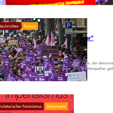
Nachrichten
Europa
rankreich: Vom „Freund und Helfer“
usgelacht
Nov. 4, 2021
chdem Ende September einTweet veröffentlicht wurde, der denunzie
ss ein Vergewaltigungsopfer auf der Polizeiwache in Montpellier gef
rde, ob sie…
Proletarischer Feminismus
Dokumente