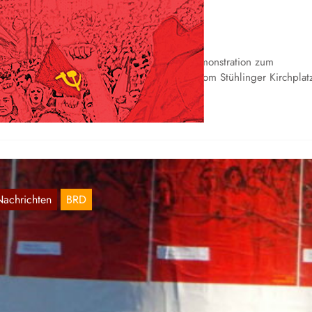
er 8. März in Freiburg
März 10, 2021
 Freiburg fand wie jedes Jahr eine große Demonstration zum
ternationalen Frauenkampftag statt, die sich vom Stühlinger Kirchplat
ber den…
Nachrichten
BRD
obilisierung zum 8. März in Freiburg
März 7, 2021
lgende Bilder wurden uns aus Freiburg zugesandt: Montag, 8.3., 1
r, Stühlinger Kirchplatz