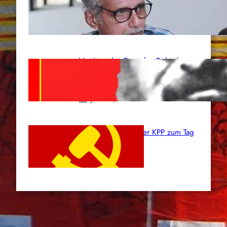
Kapitulation“ von K. Murali (Ajith)
Juli 1, 2026
Vorsitzender Gonzalo: Gebt das
Leben für die Partei und die
Revolution!
Juni 19, 2026
Beschluss des ZK der KPP zum Tag
des Heldentums
Juni 19, 2026