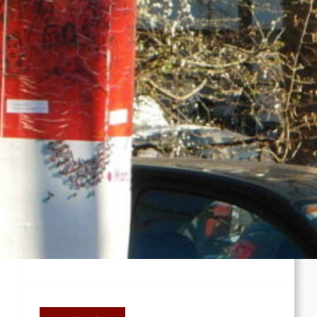
Rote Post #86
Rote Post #85
ROTE FAHNGastbeitrag: Völkerrecht als
Maximalkonsens, der auch zu weit geht
USA: Autumn Hill prangert ihre politische
Verurteilung zu 50 Jahren Haft wegen ihres
Kampfes gegen die ICE an