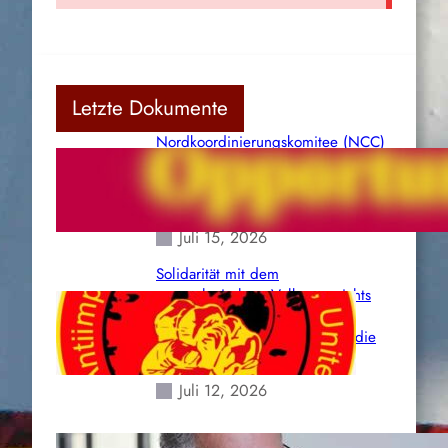
Letzte Dokumente
Nordkoordinierungskomitee (NCC)
der Kommunistischen Partei Indiens
(Maoistisch): Postmoderner
Opportunismus
Juli 15, 2026
Solidarität mit dem
venezolanischem Volk angesichts
der verlorenen Leben und der
katastrophalen Situation durch die
Erdbeben des 24. Juni!
Juli 12, 2026
Indien: „Die Politik der