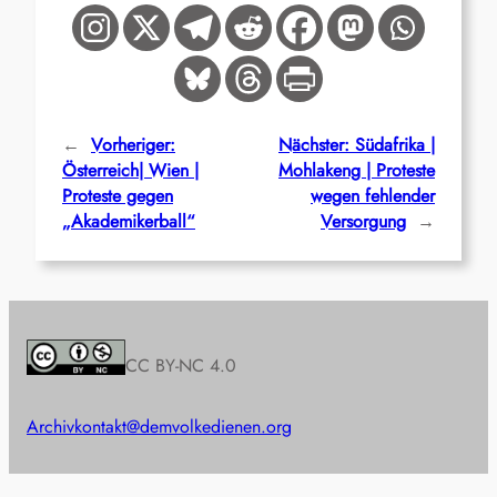
←
Vorheriger:
Nächster:
Südafrika |
Österreich| Wien |
Mohlakeng | Proteste
Proteste gegen
wegen fehlender
„Akademikerball“
Versorgung
→
CC BY-NC 4.0
Archiv
kontakt@demvolkedienen.org