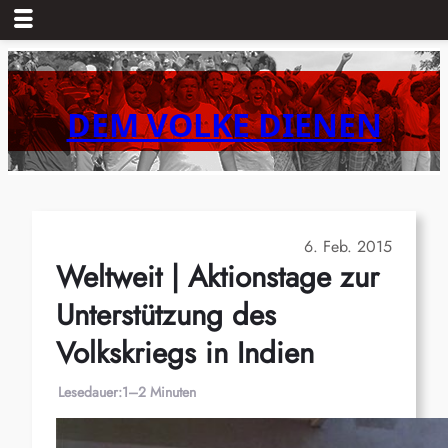
Zum
Inhalt
springen
DEM VOLKE DIENEN
6. Feb. 2015
Weltweit | Aktionstage zur
Unterstützung des
Volkskriegs in Indien
Lesedauer:
1–2 Minuten