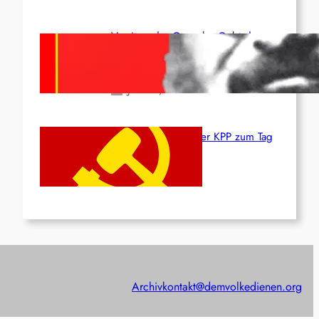
Vorsitzender Gonzalo: Gebt das
Leben für die Partei und die
Revolution!
Juni 19, 2026
Beschluss des ZK der KPP zum Tag
des Heldentums
Juni 19, 2026
Archiv
kontakt@demvolkedienen.org