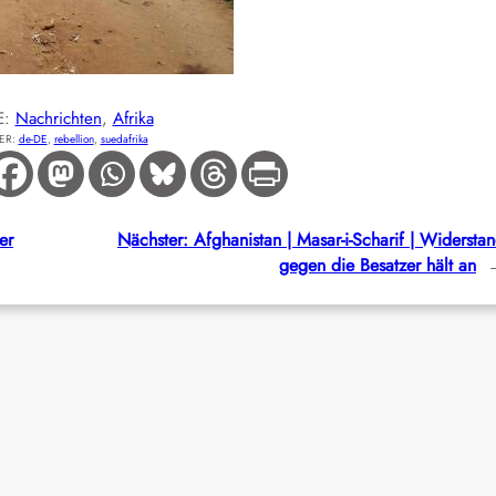
E:
Nachrichten
, 
Afrika
ER:
de-DE
, 
rebellion
, 
suedafrika
er
Nächster:
Afghanistan | Masar-i-Scharif | Widersta
gegen die Besatzer hält an