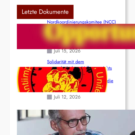
Letzte Dokumente
Nordkoordinierungskomitee (NCC)
der Kommunistischen Partei Indiens
(Maoistisch): Postmoderner
Opportunismus
Juli 15, 2026
Solidarität mit dem
venezolanischem Volk angesichts
der verlorenen Leben und der
katastrophalen Situation durch die
Erdbeben des 24. Juni!
Juli 12, 2026
Indien: „Die Politik der
Kapitulation“ von K. Murali (Ajith)
Juli 1, 2026