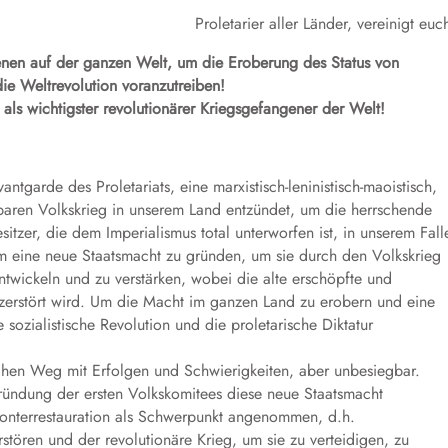
Proletarier aller Länder, vereinigt euc
enen auf der ganzen Welt, um die Eroberung des Status von
ie Weltrevolution voranzutreiben!
als wichtigster revolutionärer Kriegsgefangener der Welt!
ntgarde des Proletariats, eine marxistisch-leninistisch-maoistisch,
aren Volkskrieg in unserem Land entzündet, um die herrschende
tzer, die dem Imperialismus total unterworfen ist, in unserem Fall
m eine neue Staatsmacht zu gründen, um sie durch den Volkskrieg
ntwickeln und zu verstärken, wobei die alte erschöpfte und
k zerstört wird. Um die Macht im ganzen Land zu erobern und eine
sozialistische Revolution und die proletarische Diktatur
ichen Weg mit Erfolgen und Schwierigkeiten, aber unbesiegbar.
Gründung der ersten Volkskomitees diese neue Staatsmacht
Konterrestauration als Schwerpunkt angenommen, d.h.
stören und der revolutionäre Krieg, um sie zu verteidigen, zu