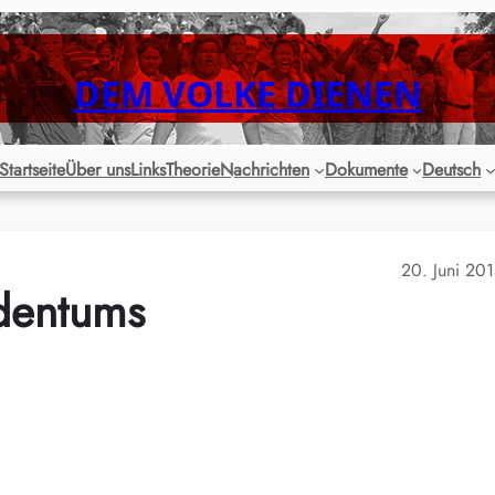
DEM VOLKE DIENEN
Startseite
Über uns
Links
Theorie
Nachrichten
Dokumente
Deutsch
20. Juni 20
ldentums