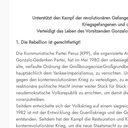
Unterstützt den Kampf der revolutionären Gefang
Kriegsgefangenen und d
Verteidigt das Leben des Vorsitzenden Gonzalo 
1. Die Rebellion ist gerechtfertigt!
Die Kommunistische Partei Perus (KPP), die organisierte Ava
Gonzalo-Gedanken Partei, hat im Mai 1980 den unbesiegb
alte, verfaulte Ordnung der Großbourgeoisie-Großgrundbesi
hauptsächlich dem Yankee-Imperialismus, zu vernichten. U
gegen den konterrevolutionären Krieg zu verteidigen, zu e
reaktionäre politische Macht immer weiter Stück für Stüc
neudemokratische Volksrepublik zu errichten, um damit die 
voranzutreiben.
Seitdem entwickelte sich der Volkskrieg auf einem siegre
1982 ist mit der Entwicklung des Guerillakriegs und der 
entstanden. Seitdem hat der Kampf die Restauration und 
konterrevolutionärer Krieg, um die neue Staatsmacht zu zer