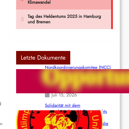
Letzte Dokumente
Nordkoordinierungskomitee (NCC)
der Kommunistischen Partei Indiens
(Maoistisch): Postmoderner
Opportunismus
Juli 15, 2026
d
Solidarität mit dem
venezolanischem Volk angesichts
der verlorenen Leben und der
en
katastrophalen Situation durch die