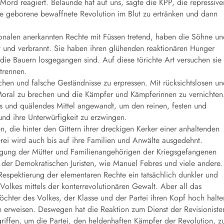
Mord reagiert. Belaunde hat auf uns, sagte die KPP, die repressive
ade geborene bewaffnete Revolution im Blut zu ertränken und dann
tionalen anerkannten Rechte mit Füssen tretend, haben die Söhne u
bt und verbrannt. Sie haben ihren glühenden reaktionären Hunger
die Bauern losgegangen sind. Auf diese törichte Art versuchen sie
trennen.
chen und falsche Geständnisse zu erpressen. Mit rücksichtslosen u
Moral zu brechen und die Kämpfer und Kämpferinnen zu vernichten
es und quälendes Mittel angewandt, um den reinen, festen und
nd ihre Unterwürfigkeit zu erzwingen.
 die hinter den Gittern ihrer dreckigen Kerker einer anhaltenden
erei wird auch bis auf ihre Familien und Anwälte ausgedehnt.
nigung der Mütter und Familienangehörigen der Kriegsgefangenen
er Demokratischen Juristen, wie Manuel Febres und viele andere.
Respektierung der elementaren Rechte ein tatsächlich dunkler und
olkes mittels der konterrevolutionären Gewalt. Aber all das
 Töchter des Volkes, der Klasse und der Partei ihren Kopf hoch halte
n erweisen. Deswegen hat die Reaktion zum Dienst der Revisioniste
riffen, um die Partei, den heldenhaften Kämpfer der Revolution, z