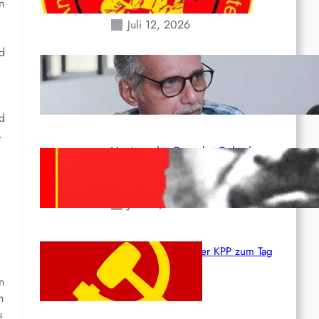
Erdbeben des 24. Juni!
n
Juli 12, 2026
nd
Indien: „Die Politik der
Kapitulation“ von K. Murali (Ajith)
Juli 1, 2026
nd
.
Vorsitzender Gonzalo: Gebt das
Leben für die Partei und die
Revolution!
Juni 19, 2026
Beschluss des ZK der KPP zum Tag
des Heldentums
n
Juni 19, 2026
n
u