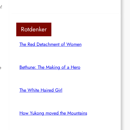
h!
Rotdenker
The Red Detachment of Women
Bethune: The Making of a Hero
e
The White Haired Girl
How Yukong moved the Mountains