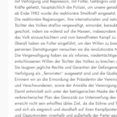
mit Verfolgung und Repression, mit Folter, Gefängnis und 
Kräfte gehetzt, hauptsächlich die Polizei, um unsere ger
ab Ende 1982 wurde die reaktionäre Streitkraft eingesetzt.
Die reaktionäre Regierungen, ihre internationalen und na
Töchter des Volkes straflos vergewaltigt, ermordet, berau
geschürt, indem sie wütend auf die Massen, insbesondere 
das Volk einzuschüchtern und vom bewaffneten Kampf zu 
Überall haben sie Folter eingeführt, um den Willen zu bre
perversen Demütigungen versuchen sie die revolutionäre 
Die Vergewaltigung haben sie als infames, niederträchtig
entschlossenen Willen der Töchter des Volkes zu brechen u
Sie leugnen jegliche Rechte und Garantien der Gefangenen,
Verfolgung als „Terroristen“ ausgesetzt sind und die Quäl
Erinnern wir an die Ermordung der Präsidentin der Verei
und Verschwundenen, sowie der Anwälte der Vereinigung d
Damit entwickelt sich unter der betrügerischen Maske der 
verbrecherischer Plan des Genozids zur Unterwerfung des V
erreicht nicht sein erhofftes übles Ziel, da die Söhne und
und sich als siegreich und standhaft auf ihren Kampfposte
und Opportunisten innerhalb und außerhalb der Partei geg