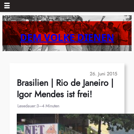
Zum
Inhalt
springen
DEM VOLKE DIENEN
26. Juni 2015
Brasilien | Rio de Janeiro |
Igor Mendes ist frei!
Lesedauer:
3–4 Minuten