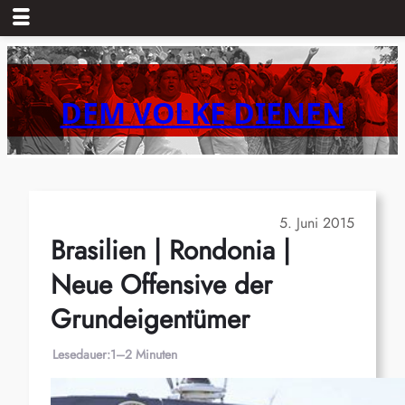
Zum
Inhalt
springen
DEM VOLKE DIENEN
5. Juni 2015
Brasilien | Rondonia |
Neue Offensive der
Grundeigentümer
Lesedauer:
1–2 Minuten