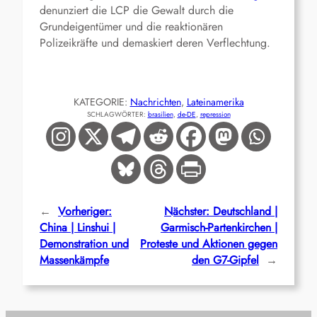
denunziert die LCP die Gewalt durch die
Grundeigentümer und die reaktionären
Polizeikräfte und demaskiert deren Verflechtung.
KATEGORIE:
Nachrichten
, 
Lateinamerika
SCHLAGWÖRTER:
brasilien
, 
de-DE
, 
repression
←
Vorheriger:
Nächster:
Deutschland |
China | Linshui |
Garmisch-Partenkirchen |
Demonstration und
Proteste und Aktionen gegen
Massenkämpfe
den G7-Gipfel
→