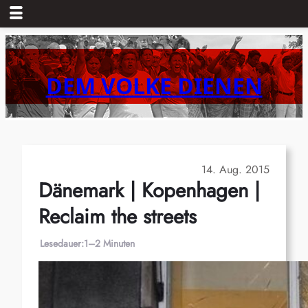
Zum
Inhalt
springen
DEM VOLKE DIENEN
14. Aug. 2015
Dänemark | Kopenhagen |
Reclaim the streets
Lesedauer:
1–2 Minuten