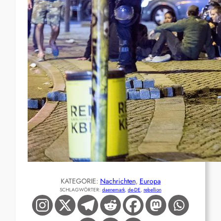
KATEGORIE:
Nachrichten
, 
Europa
SCHLAGWÖRTER:
daenemark
, 
de-DE
, 
rebellion