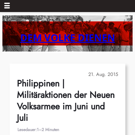
Zum
Inhalt
springen
DEM VOLKE DIENEN
21. Aug. 2015
Philippinen |
Militäraktionen der Neuen
Volksarmee im Juni und
Juli
Lesedauer:
1–2 Minuten