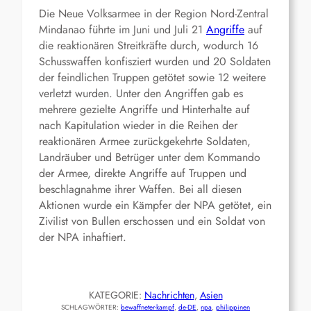
Die Neue Volksarmee in der Region Nord-Zentral
Mindanao führte im Juni und Juli 21
Angriffe
auf
die reaktionären Streitkräfte durch, wodurch 16
Schusswaffen konfisziert wurden und 20 Soldaten
der feindlichen Truppen getötet sowie 12 weitere
verletzt wurden. Unter den Angriffen gab es
mehrere gezielte Angriffe und Hinterhalte auf
nach Kapitulation wieder in die Reihen der
reaktionären Armee zurückgekehrte Soldaten,
Landräuber und Betrüger unter dem Kommando
der Armee, direkte Angriffe auf Truppen und
beschlagnahme ihrer Waffen. Bei all diesen
Aktionen wurde ein Kämpfer der NPA getötet, ein
Zivilist von Bullen erschossen und ein Soldat von
der NPA inhaftiert.
KATEGORIE:
Nachrichten
, 
Asien
SCHLAGWÖRTER:
bewaffneter-kampf
, 
de-DE
, 
npa
, 
philippinen