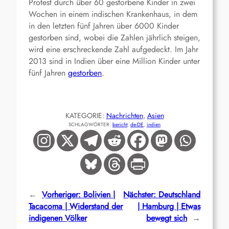
Protest durch über 60 gestorbene Kinder in zwei
Wochen in einem indischen Krankenhaus, in dem
in den letzten fünf Jahren über 6000 Kinder
gestorben sind, wobei die Zahlen jährlich steigen,
wird eine erschreckende Zahl aufgedeckt. Im Jahr
2013 sind in Indien über eine Million Kinder unter
fünf Jahren
gestorben
.
KATEGORIE:
Nachrichten
, 
Asien
SCHLAGWÖRTER:
bericht
, 
de-DE
, 
indien
←
Vorheriger:
Bolivien |
Nächster:
Deutschland
Tacacoma | Widerstand der
| Hamburg | Etwas
indigenen Völker
bewegt sich
→