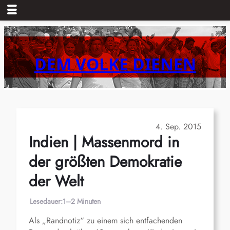
Zum
Inhalt
springen
DEM VOLKE DIENEN
4. Sep. 2015
Indien | Massenmord in
der größten Demokratie
der Welt
Lesedauer:
1–2 Minuten
Als „Randnotiz“ zu einem sich entfachenden