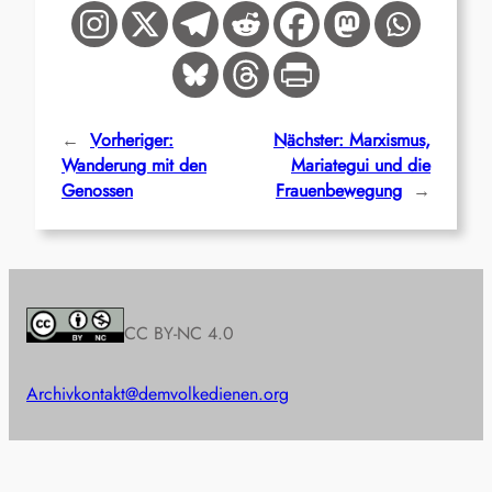
←
Vorheriger:
Nächster:
Marxismus,
Wanderung mit den
Mariategui und die
Genossen
Frauenbewegung
→
CC BY-NC 4.0
Archiv
kontakt@demvolkedienen.org