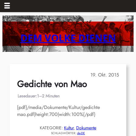
Zum
Inhalt
springen
DEM VOLKE DIENEN
19. Okt. 2015
Gedichte von Mao
Lesedauer:
1–2 Minuten
{pdf}/media/Dokumente/Kultur/gedichte
mao.pdf|height:700|width:100%{/pdf}
KATEGORIE:
Kultur
, 
Dokumente
SCHLAGWÖRTER:
de-DE