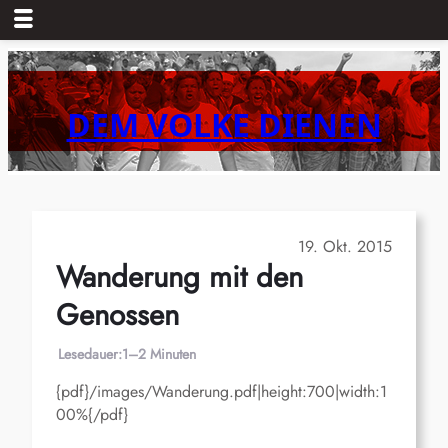
Zum
Inhalt
springen
DEM VOLKE DIENEN
19. Okt. 2015
Wanderung mit den
Genossen
Lesedauer:
1–2 Minuten
{pdf}/images/Wanderung.pdf|height:700|width:1
00%{/pdf}