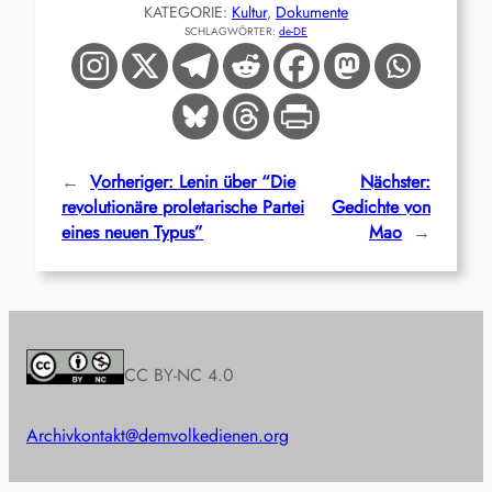
KATEGORIE:
Kultur
, 
Dokumente
SCHLAGWÖRTER:
de-DE
←
Vorheriger:
Lenin über “Die
Nächster:
revolutionäre proletarische Partei
Gedichte von
eines neuen Typus”
Mao
→
CC BY-NC 4.0
Archiv
kontakt@demvolkedienen.org