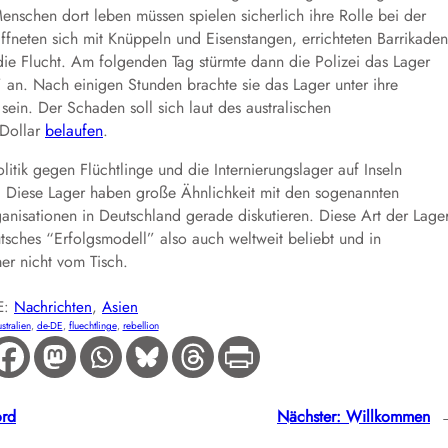
schen dort leben müssen spielen sicherlich ihre Rolle bei der
fneten sich mit Knüppeln und Eisenstangen, errichteten Barrikaden
 die Flucht. Am folgenden Tag stürmte dann die Polizei das Lager
” an. Nach einigen Stunden brachte sie das Lager unter ihre
sein. Der Schaden soll sich laut des australischen
 Dollar
belaufen
.
litik gegen Flüchtlinge und die Internierungslager auf Inseln
il. Diese Lager haben große Ähnlichkeit mit den sogenannten
anisationen in Deutschland gerade diskutieren. Diese Art der Lage
tsches “Erfolgsmodell” also auch weltweit beliebt und in
er nicht vom Tisch.
E:
Nachrichten
, 
Asien
stralien
, 
de-DE
, 
fluechtlinge
, 
rebellion
ord
Nächster:
Willkommen