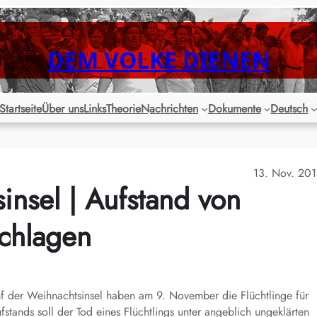
DEM VOLKE DIENEN
Startseite
Über uns
Links
Theorie
Nachrichten
Dokumente
Deutsch
13. Nov. 20
insel | Aufstand von
schlagen
 auf der Weihnachtsinsel haben am 9. November die Flüchtlinge für
ands soll der Tod eines Flüchtlings unter angeblich ungeklärten