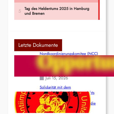
Letzte Dokumente
Nordkoordinierungskomitee (NCC)
der Kommunistischen Partei Indiens
(Maoistisch): Postmoderner
Opportunismus
Juli 15, 2026
Solidarität mit dem
venezolanischem Volk angesichts
der verlorenen Leben und der
katastrophalen Situation durch die
Erdbeben des 24. Juni!