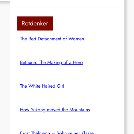
Rotdenker
The Red Detachment of Women
Bethune: The Making of a Hero
The White Haired Girl
How Yukong moved the Mountains
Ernst Thälmann – Sohn seiner Klasse