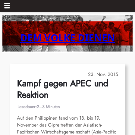
Zum
Inhalt
springen
DEM VOLKE DIENEN
23. Nov. 2015
Kampf gegen APEC und
Reaktion
Lesedauer:
2–3 Minuten
Auf den Philippinen fand vom 18. bis 19.
November das Gipfeltreffen der Asiatisch-
Pazifischen Wirtschaftsgemeinschaft (Asia-Pacific