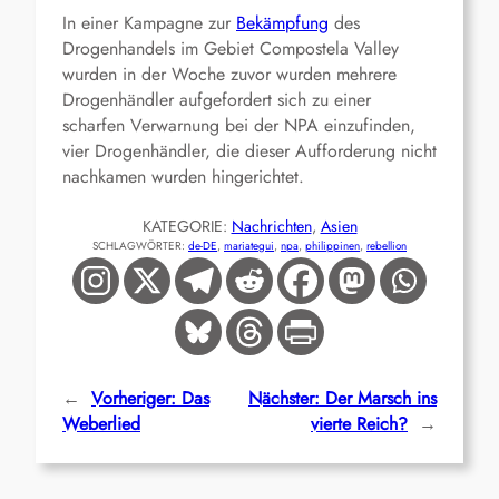
In einer Kampagne zur
Bekämpfung
des
Drogenhandels im Gebiet Compostela Valley
wurden in der Woche zuvor wurden mehrere
Drogenhändler aufgefordert sich zu einer
scharfen Verwarnung bei der NPA einzufinden,
vier Drogenhändler, die dieser Aufforderung nicht
nachkamen wurden hingerichtet.
KATEGORIE:
Nachrichten
, 
Asien
SCHLAGWÖRTER:
de-DE
, 
mariategui
, 
npa
, 
philippinen
, 
rebellion
←
Vorheriger:
Das
Nächster:
Der Marsch ins
Weberlied
vierte Reich?
→