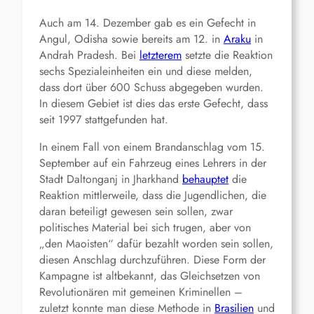
Auch am 14. Dezember gab es ein Gefecht in
Angul, Odisha sowie bereits am 12. in
Araku
in
Andrah Pradesh. Bei
letzterem
setzte die Reaktion
sechs Spezialeinheiten ein und diese melden,
dass dort über 600 Schuss abgegeben wurden.
In diesem Gebiet ist dies das erste Gefecht, dass
seit 1997 stattgefunden hat.
In einem Fall von einem Brandanschlag vom 15.
September auf ein Fahrzeug eines Lehrers in der
Stadt Daltonganj in Jharkhand
behauptet
die
Reaktion mittlerweile, dass die Jugendlichen, die
daran beteiligt gewesen sein sollen, zwar
politisches Material bei sich trugen, aber von
„den Maoisten“ dafür bezahlt worden sein sollen,
diesen Anschlag durchzuführen. Diese Form der
Kampagne ist altbekannt, das Gleichsetzen von
Revolutionären mit gemeinen Kriminellen –
zuletzt konnte man diese Methode in
Brasilien
und