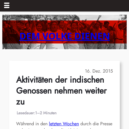
Zum
Inhalt
springen
DEM VOLKE DIENEN
16. Dez. 2015
Aktivitäten der indischen
Genossen nehmen weiter
zu
Lesedauer:
1–2 Minuten
Während in den
letzten Wochen
durch die Presse