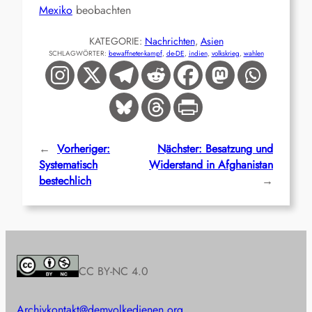
Mexiko
beobachten
KATEGORIE:
Nachrichten
, 
Asien
SCHLAGWÖRTER:
bewaffneter-kampf
, 
de-DE
, 
indien
, 
volkskrieg
, 
wahlen
←
Vorheriger:
Nächster:
Besatzung und
Systematisch
Widerstand in Afghanistan
bestechlich
→
CC BY-NC 4.0
Archiv
kontakt@demvolkedienen.org