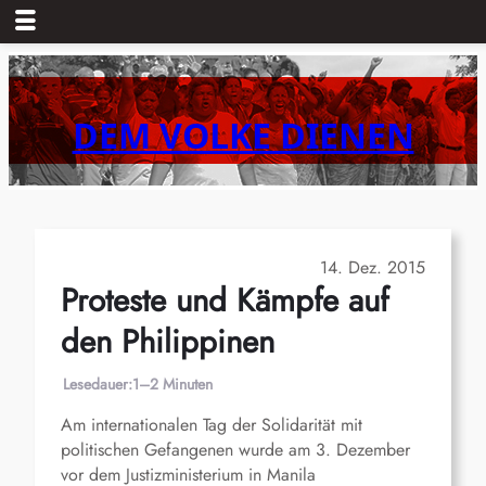
Zum
Inhalt
springen
DEM VOLKE DIENEN
14. Dez. 2015
Proteste und Kämpfe auf
den Philippinen
Lesedauer:
1–2 Minuten
Am internationalen Tag der Solidarität mit
politischen Gefangenen wurde am 3. Dezember
vor dem Justizministerium in Manila