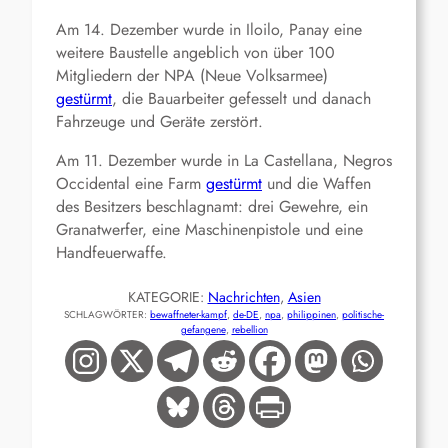
Am 14. Dezember wurde in Iloilo, Panay eine
weitere Baustelle angeblich von über 100
Mitgliedern der NPA (Neue Volksarmee)
gestürmt
, die Bauarbeiter gefesselt und danach
Fahrzeuge und Geräte zerstört.
Am 11. Dezember wurde in La Castellana, Negros
Occidental eine Farm
gestürmt
und die Waffen
des Besitzers beschlagnamt: drei Gewehre, ein
Granatwerfer, eine Maschinenpistole und eine
Handfeuerwaffe.
KATEGORIE:
Nachrichten
, 
Asien
SCHLAGWÖRTER:
bewaffneter-kampf
, 
de-DE
, 
npa
, 
philippinen
, 
politische-
gefangene
, 
rebellion