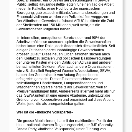
SpezialistInnen, ein Grossteil der Beschäftigten im Service
Public, selbst Hausangestellte legten für einen Tag die Arbeit
nieder. In Kalkutta, einer Hochburg der maoistischen
Bewegung, gab es auch militante Auseinandersetzungen und
Frauenaktivistinnen wurden von Polizeikräften weggezerrt.
Der Allindische Gewerkschaftsbund AITUC bezifferte die Zahl
der Streikenden auf 150 Millionen, weit mehr, als die
Gewerkschaften Mitglieder haben.
Im informellen, unregulierten Bereich, der rund 90% der
Arbeitsverhältnisse ausmacht, spielten die Gewerkschaften
bisher kaum eine Rolle, doch ändert sich dies allmählich. Seit
einiger Zeit haben parteiunabhängige Gewerkschaften
grossen Zulauf. Diese neuen Organisationen suchen auch
den Kontakt zu sozialen und politischen Basisbewegungen
der unteren Kasten wie den Dalits, den Adivasi und anderen
benachteiligten Sektoren. Aber auch andere Organisationen,
wie z.B. die «Self Employed Women’s Association», SEWA,
haben den Generalstreik von Anfang September so
erfolgreich gemacht. Dieser Zusammenschluss von
selbständigen Händlerinnen, Lumpennäherinnen und
Wäscherinnen agiert einerseits als Gewerkschaft, weil er
Preisverhandlungen führt. Andererseits ist er viel mehr als nur
das: SEWA unterhält eine eigene Akademie, unterstützt die
Gründung von Kooperativen und organisiert auf diese Art und
Weise jene, die als unorganisierbar galten.
Wer ist die «Indische Volkspartei»
Die grosse Mobilisierung hat mit der reaktionären Politik der
hindu-nationalistischen Regierungspartei, der BJP (Bharatiya
Janata Party, «Indische Volkspartei») unter Führung von