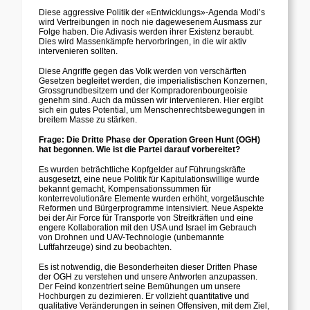
Diese aggressive Politik der «Entwicklungs»-Agenda Modi’s
wird Vertreibungen in noch nie dagewesenem Ausmass zur
Folge haben. Die Adivasis werden ihrer Existenz beraubt.
Dies wird Massenkämpfe hervorbringen, in die wir aktiv
intervenieren sollten.
Diese Angriffe gegen das Volk werden von verschärften
Gesetzen begleitet werden, die imperialistischen Konzernen,
Grossgrundbesitzern und der Kompradorenbourgeoisie
genehm sind. Auch da müssen wir intervenieren. Hier ergibt
sich ein gutes Potential, um Menschenrechtsbewegungen in
breitem Masse zu stärken.
Frage: Die Dritte Phase der Operation Green Hunt (OGH)
hat begonnen. Wie ist die Partei darauf vorbereitet?
Es wurden beträchtliche Kopfgelder auf Führungskräfte
ausgesetzt, eine neue Politik für Kapitulationswillige wurde
bekannt gemacht, Kompensationssummen für
konterrevolutionäre Elemente wurden erhöht, vorgetäuschte
Reformen und Bürgerprogramme intensiviert. Neue Aspekte
bei der Air Force für Transporte von Streitkräften und eine
engere Kollaboration mit den USA und Israel im Gebrauch
von Drohnen und UAV-Technologie (
unbemannte
Luftfahrzeuge) sind zu beobachten.
Es ist notwendig, die Besonderheiten dieser Dritten Phase
der OGH zu verstehen und unsere Antworten anzupassen.
Der Feind konzentriert seine Bemühungen um unsere
Hochburgen zu dezimieren. Er vollzieht quantitative und
qualitative Veränderungen in seinen Offensiven, mit dem Ziel,