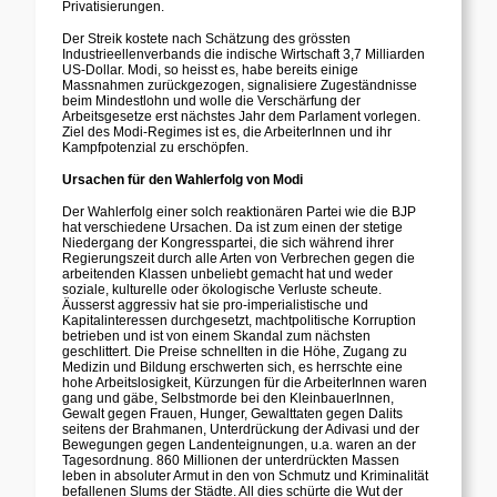
Privatisierungen.
Der Streik kostete nach Schätzung des grössten
Industrieellenverbands die indische Wirtschaft 3,7 Milliarden
US-Dollar. Modi, so heisst es, habe bereits einige
Massnahmen zurückgezogen, signalisiere Zugeständnisse
beim Mindestlohn und wolle die Verschärfung der
Arbeitsgesetze erst nächstes Jahr dem Parlament vorlegen.
Ziel des Modi-Regimes ist es, die ArbeiterInnen und ihr
Kampfpotenzial zu erschöpfen.
Ursachen für den Wahlerfolg von Modi
Der Wahlerfolg einer solch reaktionären Partei wie die BJP
hat verschiedene Ursachen. Da ist zum einen der stetige
Niedergang der Kongresspartei, die sich während ihrer
Regierungszeit durch alle Arten von Verbrechen gegen die
arbeitenden Klassen unbeliebt gemacht hat und weder
soziale, kulturelle oder ökologische Verluste scheute.
Äusserst aggressiv hat sie pro-imperialistische und
Kapitalinteressen durchgesetzt, machtpolitische Korruption
betrieben und ist von einem Skandal zum nächsten
geschlittert. Die Preise schnellten in die Höhe, Zugang zu
Medizin und Bildung erschwerten sich, es herrschte eine
hohe Arbeitslosigkeit, Kürzungen für die ArbeiterInnen waren
gang und gäbe, Selbstmorde bei den KleinbauerInnen,
Gewalt gegen Frauen, Hunger, Gewalttaten gegen Dalits
seitens der Brahmanen, Unterdrückung der Adivasi und der
Bewegungen gegen Landenteignungen, u.a. waren an der
Tagesordnung. 860 Millionen der unterdrückten Massen
leben in absoluter Armut in den von Schmutz und Kriminalität
befallenen Slums der Städte. All dies schürte die Wut der