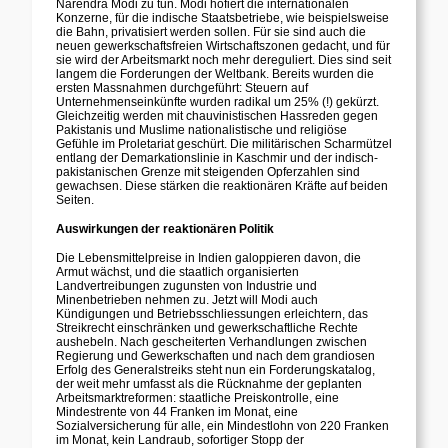
Narendra Modi zu tun. Modi hofiert die internationalen
Konzerne, für die indische Staatsbetriebe, wie beispielsweise
die Bahn, privatisiert werden sollen. Für sie sind auch die
neuen gewerkschaftsfreien Wirtschaftszonen gedacht, und für
sie wird der Arbeitsmarkt noch mehr dereguliert. Dies sind seit
langem die Forderungen der Weltbank. Bereits wurden die
ersten Massnahmen durchgeführt: Steuern auf
Unternehmenseinkünfte wurden radikal um 25% (!) gekürzt.
Gleichzeitig werden mit chauvinistischen Hassreden gegen
Pakistanis und Muslime nationalistische und religiöse
Gefühle im Proletariat geschürt. Die militärischen Scharmützel
entlang der Demarkationslinie in Kaschmir und der indisch-
pakistanischen Grenze mit steigenden Opferzahlen sind
gewachsen. Diese stärken die reaktionären Kräfte auf beiden
Seiten.
Auswirkungen der reaktionären Politik
Die Lebensmittelpreise in Indien galoppieren davon, die
Armut wächst, und die staatlich organisierten
Landvertreibungen zugunsten von Industrie und
Minenbetrieben nehmen zu. Jetzt will Modi auch
Kündigungen und Betriebsschliessungen erleichtern, das
Streikrecht einschränken und gewerkschaftliche Rechte
aushebeln. Nach gescheiterten Verhandlungen zwischen
Regierung und Gewerkschaften und nach dem grandiosen
Erfolg des Generalstreiks steht nun ein Forderungskatalog,
der weit mehr umfasst als die Rücknahme der geplanten
Arbeitsmarktreformen: staatliche Preiskontrolle, eine
Mindestrente von 44 Franken im Monat, eine
Sozialversicherung für alle, ein Mindestlohn von 220 Franken
im Monat, kein Landraub, sofortiger Stopp der