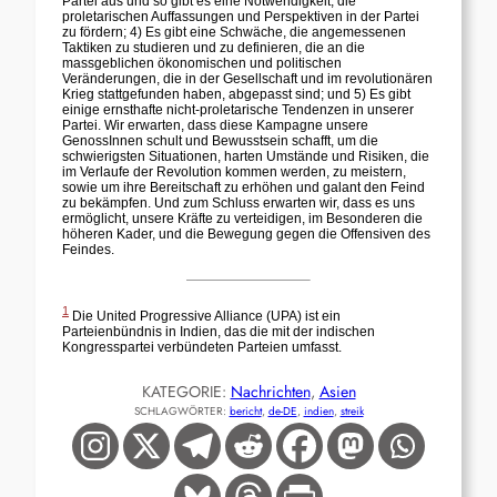
Partei aus und so gibt es eine Notwendigkeit, die
proletarischen Auffassungen und Perspektiven in der Partei
zu fördern; 4) Es gibt eine Schwäche, die angemessenen
Taktiken zu studieren und zu definieren, die an die
massgeblichen ökonomischen und politischen
Veränderungen, die in der Gesellschaft und im revolutionären
Krieg stattgefunden haben, abgepasst sind; und 5) Es gibt
einige ernsthafte nicht-proletarische Tendenzen in unserer
Partei. Wir erwarten, dass diese Kampagne unsere
GenossInnen schult und Bewusstsein schafft, um die
schwierigsten Situationen, harten Umstände und Risiken, die
im Verlaufe der Revolution kommen werden, zu meistern,
sowie um ihre Bereitschaft zu erhöhen und galant den Feind
zu bekämpfen. Und zum Schluss erwarten wir, dass es uns
ermöglicht, unsere Kräfte zu verteidigen, im Besonderen die
höheren Kader, und die Bewegung gegen die Offensiven des
Feindes.
1
Die United Progressive Alliance (UPA) ist ein
Parteienbündnis in Indien, das die mit der indischen
Kongresspartei verbündeten Parteien umfasst.
KATEGORIE:
Nachrichten
, 
Asien
SCHLAGWÖRTER:
bericht
, 
de-DE
, 
indien
, 
streik