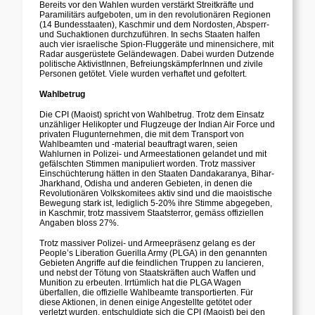
Bereits vor den Wahlen wurden verstärkt Streitkräfte und
Paramilitärs aufgeboten, um in den revolutionären Regionen
(14 Bundesstaaten), Kaschmir und dem Nordosten, Absperr-
und Suchaktionen durchzuführen. In sechs Staaten halfen
auch vier israelische Spion-Fluggeräte und minensichere, mit
Radar ausgerüstete Geländewagen. Dabei wurden Dutzende
politische AktivistInnen, BefreiungskämpferInnen und zivile
Personen getötet. Viele wurden verhaftet und gefoltert.
Wahlbetrug
Die CPI (Maoist) spricht von Wahlbetrug. Trotz dem Einsatz
unzähliger Helikopter und Flugzeuge der Indian Air Force und
privaten Flugunternehmen, die mit dem Transport von
Wahlbeamten und -material beauftragt waren, seien
Wahlurnen in Polizei- und Armeestationen gelandet und mit
gefälschten Stimmen manipuliert worden. Trotz massiver
Einschüchterung hätten in den Staaten Dandakaranya, Bihar-
Jharkhand, Odisha und anderen Gebieten, in denen die
Revolutionären Volkskomitees aktiv sind und die maoistische
Bewegung stark ist, lediglich 5-20% ihre Stimme abgegeben,
in Kaschmir, trotz massivem Staatsterror, gemäss offiziellen
Angaben bloss 27%.
Trotz massiver Polizei- und Armeepräsenz gelang es der
People’s Liberation Guerilla Army (PLGA) in den genannten
Gebieten Angriffe auf die feindlichen Truppen zu lancieren,
und nebst der Tötung von Staatskräften auch Waffen und
Munition zu erbeuten. Irrtümlich hat die PLGA Wagen
überfallen, die offizielle Wahlbeamte transportierten. Für
diese Aktionen, in denen einige Angestellte getötet oder
verletzt wurden, entschuldigte sich die CPI (Maoist) bei den