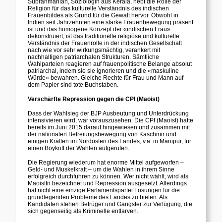
Subrahmanian, Soziologin aus Kerala, hebt die Rolle der
Religion für das kulturelle Verständnis des indischen
Frauenbildes als Grund für die Gewalt hervor. Obwohl in
Indien seit Jahrzehnten eine starke Frauenbewegung präsent
ist und das homogene Konzept der «indischen Frau»
dekonstruiert, ist das traditionelle religiöse und kulturelle
Verständnis der Frauenrolle in der indischen Gesellschaft
nach wie vor sehr wirkungsmächtig, verankert mit
nachhaltigen patriarchalen Strukturen. Sämtliche
Wahlparteien reagieren auf frauenpolitische Belange absolut
patriarchal, indem sie sie ignorieren und die «maskuline
Würde» bewahren. Gleiche Rechte für Frau und Mann auf
dem Papier sind tote Buchstaben.
Verschärfte Repression gegen die CPI (Maoist)
Dass der Wahlsieg der BJP Ausbeutung und Unterdrückung
intensivieren wird, war vorauszusehen. Die CPI (Maoist) hatte
bereits im Juni 2015 darauf hingewiesen und zusammen mit
der nationalen Befreiungsbewegung von Kaschmir und
einigen Kräften im Nordosten des Landes, v.a. in Manipur, für
einen Boykott der Wahlen aufgerufen.
Die Regierung wiederum hat enorme Mittel aufgeworfen –
Geld- und Muskelkraft – um die Wahlen in ihrem Sinne
erfolgreich durchführen zu können. Wer nicht wählt, wird als
MaoistIn bezeichnet und Repression ausgesetzt. Allerdings
hat nicht eine einzige Parlamentspartei Lösungen für die
grundlegenden Probleme des Landes zu bieten. Als
Kandidaten stehen Betrüger und Gangster zur Verfügung, die
sich gegenseitig als Kriminelle entlarven.