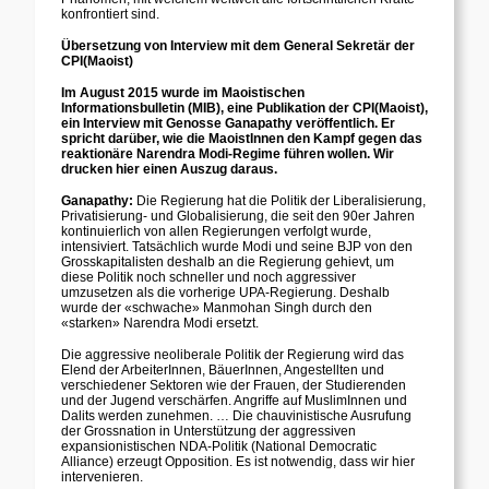
konfrontiert sind.
Übersetzung von Interview mit dem General Sekretär der
CPI(Maoist)
Im August 2015 wurde im Maoistischen
Informationsbulletin (MIB), eine Publikation der CPI(Maoist),
ein Interview mit Genosse Ganapathy veröffentlich. Er
spricht darüber, wie die MaoistInnen den Kampf gegen das
reaktionäre Narendra Modi-Regime führen wollen. Wir
drucken hier einen Auszug daraus.
Ganapathy:
Die Regierung hat die Politik der Liberalisierung,
Privatisierung- und Globalisierung, die seit den 90er Jahren
kontinuierlich von allen Regierungen verfolgt wurde,
intensiviert. Tatsächlich wurde Modi und seine BJP von den
Grosskapitalisten deshalb an die Regierung gehievt, um
diese Politik noch schneller und noch aggressiver
umzusetzen als die vorherige UPA-Regierung. Deshalb
wurde der «schwache» Manmohan Singh durch den
«starken» Narendra Modi ersetzt.
Die aggressive neoliberale Politik der Regierung wird das
Elend der ArbeiterInnen, BäuerInnen, Angestellten und
verschiedener Sektoren wie der Frauen, der Studierenden
und der Jugend verschärfen. Angriffe auf MuslimInnen und
Dalits werden zunehmen. … Die chauvinistische Ausrufung
der Grossnation in Unterstützung der aggressiven
expansionistischen NDA-Politik (National Democratic
Alliance) erzeugt Opposition. Es ist notwendig, dass wir hier
intervenieren.