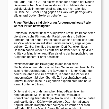
die Partei, die PLGA und die wachsenden Organe der Neuen
Demokratischen Macht zu zerstören. Obwohl die Offensive
auf die MaoistInnen gerichtet ist, sind sie nicht alleinige
Zielscheibe. Dieser Krieg gegen das Volk wird ganz gewiss
alle unterdrückten Sektoren betreffen. …
Frage: Welches sind die Herausforderungen heute? Wie
werdet ihr sie bewältigen?
Erstens müssen wir unsere subjektiven Kräfte, im Besonderen
die strategische Führung der Partei bewahren. Seit der
Formierung der neuen Partei haben wir eine erhebliche Zahl
an PateiführerInnen auf allen Levels verloren, angefangen
bei dem Zentral-Komitee bis zu den Dorf-Parteikomitees.
Deshalb haben wir den Schutz der bestehenden subjektiven
Kräfte vor feindlichen Angriffen als eine der hauptsächlichen
Aufgaben unserer Partei bestimmt.
Zweitens wurde die Bewegung in den ländlichen
Flachgebieten und den städtischen Gebieten geschwächt. Es
ist eine Herausforderung, die Bewegung in jenen Gegenden
neu zu beleben und zu erweitern, in denen die Partei seit
langem präsent ist aber über die Zeit geschwächt wurde …
und wir müssen in neue Gegenden expandieren und neue
Kampffronten eröffnen.
Drittens sind die brahmanischen Hindu-Faschisten im
Zentrum an die Macht gelangt, was eine verstärkte
Konsolidierung ihrer Ideologie, Politik und Kultur der feudalen
und reaktionären Kräfte widerspiegelt. Das internationale
Kapital und die Kompradorenbourgeoisie verhalf der Modi-
geführten BJP zur Macht. Diese Partei verwirklicht in