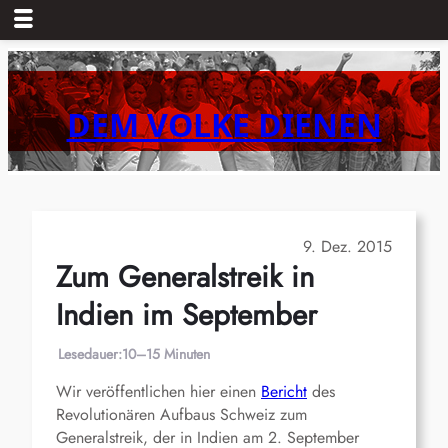
Zum
Inhalt
springen
DEM VOLKE DIENEN
9. Dez. 2015
Zum Generalstreik in
Indien im September
Lesedauer:
10–15 Minuten
Wir veröffentlichen hier einen
Bericht
des
Revolutionären Aufbaus Schweiz zum
Generalstreik, der in Indien am 2. September