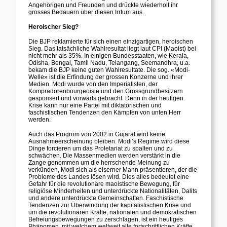
Angehörigen und Freunden und drückte wiederholt ihr
grosses Bedauern über diesen Irrtum aus.
Heroischer Sieg?
Die BJP reklamierte für sich einen einzigartigen, heroischen
Sieg. Das tatsächliche Wahlresultat liegt laut CPI (Maoist) bei
nicht mehr als 35%. In einigen Bundesstaaten, wie Kerala,
Odisha, Bengal, Tamil Nadu, Telangang, Seemandhra, u.a.
bekam die BJP keine guten Wahlresultate. Die sog. «Modi-
Welle» ist die Erfindung der grossen Konzerne und ihrer
Medien. Modi wurde von den Imperialisten, der
Kompradorenbourgeoisie und den Grossgrundbesitzern
gesponsert und vorwärts gebracht. Denn in der heutigen
Krise kann nur eine Partei mit diktatorischen und
faschistischen Tendenzen den Kämpfen von unten Herr
werden.
Auch das Progrom von 2002 in Gujarat wird keine
Ausnahmeerscheinung bleiben. Modi’s Regime wird diese
Dinge forcieren um das Proletariat zu spalten und zu
schwächen. Die Massenmedien werden verstärkt in die
Zange genommen um die herrschende Meinung zu
verkünden, Modi sich als eiserner Mann präsentieren, der die
Probleme des Landes lösen wird. Dies alles bedeutet eine
Gefahr für die revolutionäre maoistische Bewegung, für
religiöse Minderheiten und unterdrückte Nationalitäten, Dalits
und andere unterdrückte Gemeinschaften. Faschistische
Tendenzen zur Überwindung der kapitalistischen Krise und
um die revolutionären Kräfte, nationalen und demokratischen
Befreiungsbewegungen zu zerschlagen, ist ein heutiges
Phänomen, mit welchem weltweit alle fortschrittlichen Kräfte