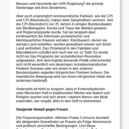
1
Massen und bescherte der UPA-Regierung
die grösste
Niederlage seit ihres Bestehens.
Aber auch ursprünglich kommunistische Parteien, wie die CPI
und CPI (Marxistisch), haben viele Symphathien verloren. Seit
die CPI (Marxistisch) vor 35 Jahren in einigen Bundesstaaten
wie Westbengalen, Kerala und Tripur die Wahlen gewann
und Regierungspartei wurde, hat sie langsam aber
kontinuierlich die Interessen proletarischer und
kleinbäuerlicher Klassen verraten. Kleinbauern, denen sie
damals Land verteilten, wurden gewaltsam wieder von ihrem
Land vertrieben. Das Proletariat in den Fabriken und
Manufakturen schuftet sich nach wie vor zu Tode. Es wurde
nicht nur das Programm der sozialistischen Revolution
aufgegeben, ihre dem Kapital dienende Politik unterscheidet
sich nicht wesentlich von derjenigen sozialdemokratischer
Parteien Europas oder von jenen in den anderen
Bundesstaaten regierten bürgerlichen Parteien Indiens. Die
maoistische Bewegung wird von ihnen mit gleicher Härte wie
anderswo bekämpft.
Anderseits ist nicht zu leugnen, dass in Krisensituationen
viele Menschen Halt in traditionellen Werten wie Nation und
Religion suchen und sich einem «starken Mann» wie Modi
zuwenden, der vorgibt, alles in den Griff zu bekommen.
Steigende Gewalt gegen Frauen
Die Frauenorganisation «Women Power Connect» beurteilt
die steigenden Gewaltraten an Frauen als Folge ökonomisch
und politisch verschärfter Bedingungen. Und Maya