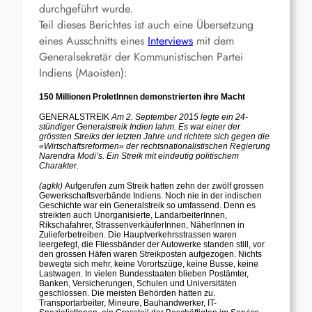
durchgeführt wurde.
Teil dieses Berichtes ist auch eine Übersetzung
eines Ausschnitts eines
Interviews
mit dem
Generalsekretär der Kommunistischen Partei
Indiens (Maoisten):
150 Millionen ProletInnen demonstrierten ihre Macht
GENERALSTREIK
Am 2. September 2015 legte ein 24-
stündiger Generalstreik Indien lahm. Es war einer der
grössten Streiks der letzten Jahre und richtete sich gegen die
«Wirtschaftsreformen» der rechtsnationalistischen Regierung
Narendra Modi’s. Ein Streik mit eindeutig politischem
Charakter.
(agkk)
Aufgerufen zum Streik hatten zehn der zwölf grossen
Gewerkschaftsverbände Indiens. Noch nie in der indischen
Geschichte war ein Generalstreik so umfassend. Denn es
streikten auch Unorganisierte, LandarbeiterInnen,
Rikschafahrer, StrassenverkäuferInnen, NäherInnen in
Zulieferbetreiben. Die Hauptverkehrsstrassen waren
leergefegt, die Fliessbänder der Autowerke standen still, vor
den grossen Häfen waren Streikposten aufgezogen. Nichts
bewegte sich mehr, keine Vorortszüge, keine Busse, keine
Lastwagen. In vielen Bundesstaaten blieben Postämter,
Banken, Versicherungen, Schulen und Universitäten
geschlossen. Die meisten Behörden hatten zu.
Transportarbeiter, Mineure, Bauhandwerker, IT-