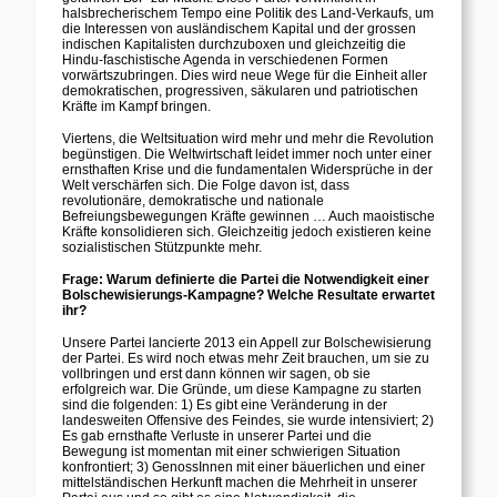
halsbrecherischem Tempo eine Politik des Land-Verkaufs, um
die Interessen von ausländischem Kapital und der grossen
indischen Kapitalisten durchzuboxen und gleichzeitig die
Hindu-faschistische Agenda in verschiedenen Formen
vorwärtszubringen. Dies wird neue Wege für die Einheit aller
demokratischen, progressiven, säkularen und patriotischen
Kräfte im Kampf bringen.
Viertens, die Weltsituation wird mehr und mehr die Revolution
begünstigen. Die Weltwirtschaft leidet immer noch unter einer
ernsthaften Krise und die fundamentalen Widersprüche in der
Welt verschärfen sich. Die Folge davon ist, dass
revolutionäre, demokratische und nationale
Befreiungsbewegungen Kräfte gewinnen … Auch maoistische
Kräfte konsolidieren sich. Gleichzeitig jedoch existieren keine
sozialistischen Stützpunkte mehr.
Frage: Warum definierte die Partei die Notwendigkeit einer
Bolschewisierungs-Kampagne? Welche Resultate erwartet
ihr?
Unsere Partei lancierte 2013 ein Appell zur Bolschewisierung
der Partei. Es wird noch etwas mehr Zeit brauchen, um sie zu
vollbringen und erst dann können wir sagen, ob sie
erfolgreich war. Die Gründe, um diese Kampagne zu starten
sind die folgenden: 1) Es gibt eine Veränderung in der
landesweiten Offensive des Feindes, sie wurde intensiviert; 2)
Es gab ernsthafte Verluste in unserer Partei und die
Bewegung ist momentan mit einer schwierigen Situation
konfrontiert; 3) GenossInnen mit einer bäuerlichen und einer
mittelständischen Herkunft machen die Mehrheit in unserer