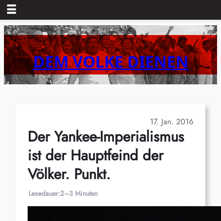
Zum
Inhalt
springen
DEM VOLKE DIENEN
17. Jan. 2016
Der Yankee-Imperialismus
ist der Hauptfeind der
Völker. Punkt.
Lesedauer:
2–3 Minuten