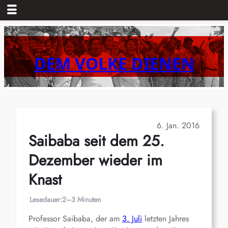
Zum
Inhalt
springen
DEM VOLKE DIENEN
6. Jan. 2016
Saibaba seit dem 25.
Dezember wieder im
Knast
Lesedauer:
2–3 Minuten
Professor Saibaba, der am
3. Juli
letzten Jahres