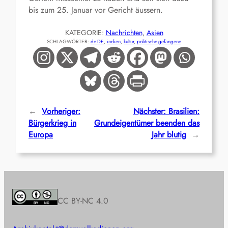
bis zum 25. Januar vor Gericht äussern.
KATEGORIE:
Nachrichten
, 
Asien
SCHLAGWÖRTER:
de-DE
, 
indien
, 
kultur
, 
politische-gefangene
←
Vorheriger:
Nächster:
Brasilien:
Bürgerkrieg in
Grundeigentümer beenden das
Europa
Jahr blutig
→
CC BY-NC 4.0