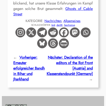
blickend, hat unsere Klasse Erfahrungen im Kampf
gegen solche Brut gesammelt:
Ghosts of Cable
Street
KATEGORIE:
Nachrichten
, 
Allgemeines
SCHLAGWÖRTER:
brd
, 
de-DE
, 
faschismus
←
Vorheriger:
Nächster:
Declaration of the
Erneuter
editors of the Rot Front
erfolgreicher Bandh
[Austria] and
in Bihar und
Klassenstandpunkt [Germany]
Jharkhand
→