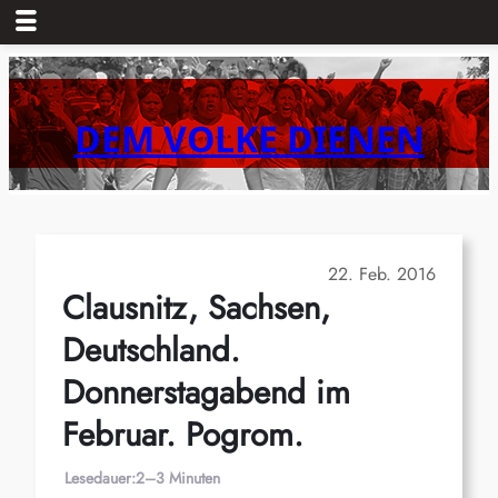
Zum
Inhalt
springen
DEM VOLKE DIENEN
22. Feb. 2016
Clausnitz, Sachsen,
Deutschland.
Donnerstagabend im
Februar. Pogrom.
Lesedauer:
2–3 Minuten