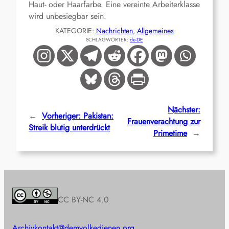
Haut- oder Haarfarbe. Eine vereinte Arbeiterklasse
wird unbesiegbar sein.
KATEGORIE:
Nachrichten
, 
Allgemeines
SCHLAGWÖRTER:
de-DE
Nächster:
←
Vorheriger:
Pakistan:
Frauenverachtung zur
Streik blutig unterdrückt
Primetime
→
CC BY-NC 4.0
Archiv
kontakt@demvolkedienen.org