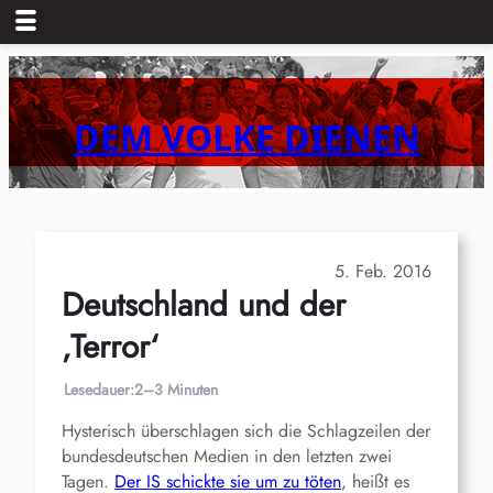
Zum
Inhalt
springen
DEM VOLKE DIENEN
5. Feb. 2016
Deutschland und der
‚Terror‘
Lesedauer:
2–3 Minuten
Hysterisch überschlagen sich die Schlagzeilen der
bundesdeutschen Medien in den letzten zwei
Tagen.
Der IS schickte sie um zu töten
, heißt es