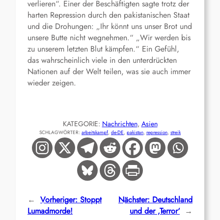
verlieren“. Einer der Beschäftigten sagte trotz der
harten Repression durch den pakistanischen Staat
und die Drohungen: „Ihr könnt uns unser Brot und
unsere Butte nicht wegnehmen.“ „Wir werden bis
zu unserem letzten Blut kämpfen.“ Ein Gefühl,
das wahrscheinlich viele in den unterdrückten
Nationen auf der Welt teilen, was sie auch immer
wieder zeigen.
KATEGORIE:
Nachrichten
, 
Asien
SCHLAGWÖRTER:
arbeitskampf
, 
de-DE
, 
pakistan
, 
repression
, 
streik
←
Vorheriger:
Stoppt
Nächster:
Deutschland
Lumadmorde!
und der ‚Terror‘
→