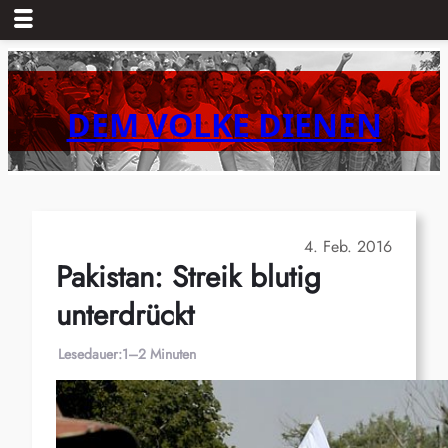
Zum
Inhalt
springen
DEM VOLKE DIENEN
4. Feb. 2016
Pakistan: Streik blutig
unterdrückt
Lesedauer:
1–2 Minuten