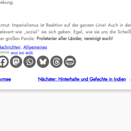
gebung.
re Armut. Imperialismus ist Reaktion auf der ganzen Linie! Auch in d
elevant wie „sozial“ sie sich geben. Egal, wie sie uns die Schei
der großen Parole:
Proletarier aller Länder, vereinigt euch!
achrichten
, 
Allgemeines
ÖRTER:
armut
, 
brd
, 
de-DE
 Armee
Nächster:
Hinterhalte und Gefechte in Indien