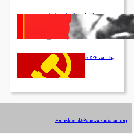
Vorsitzender Gonzalo: Gebt das
Leben für die Partei und die
Revolution!
Juni 19, 2026
Beschluss des ZK der KPP zum Tag
des Heldentums
Juni 19, 2026
Archiv
kontakt@demvolkedienen.org