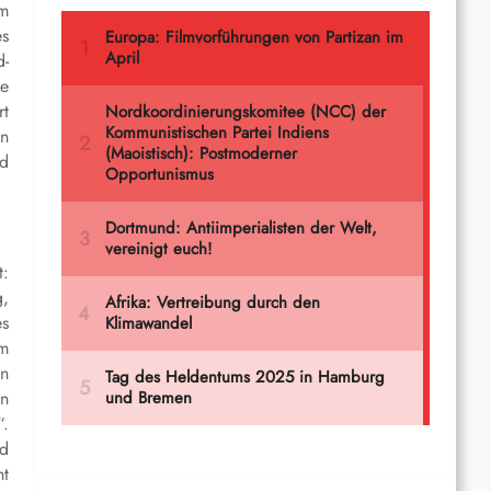
em
es
d-
he
rt
hn
nd
t:
g,
es
em
en
en
“.
nd
ht