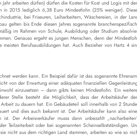
 Jahr arbeiten dürfen) dürfen die Kosten für Kost und Logis mit d
ten in 2015 lediglich 6,38 Euro Mindestlohn (25% weniger). Dies
chindustrie, bei Friseuren, Leiharbeitern, Wäschereien, in der Lan
nbau gelten bis Ende diesen Jahres sogenannte branchenspezifisc
mäßig im Rahmen von Schule, Ausbildung oder Studium absolvie
mmen. Genauso ergeht es jungen Menschen, denn der Mindestlo
die meisten Berufsausbildungen hat. Auch Bezieher von Hartz 4 si
hnet werden kann. Ein Beispiel dafür ist das sogenannte Ehrenam
icht von der Erwartung einer adäquaten finanziellen Gegenleistun
nwohl einzusetzen – dann gibts keinen Mindestlohn. Ein weiter
erer Stelle besteht die Möglichkeit, dass der Arbeitskäufer d
Arbeit zu dauern hat. Ein Gebäudeteil soll innerhalb von 2 Stund
ert und dies auch bekannt ist. Der Arbeitskäufer kann also ein
en ist. Der Arbeisverkäufer musss dann unbezahlt „nacharbeiten
h der Teilzeitarbeit oder bei sogenannten Scheinselbstständigen. U
 sie nicht aus dem richtigen Land stammen, arbeiten so wie so nic