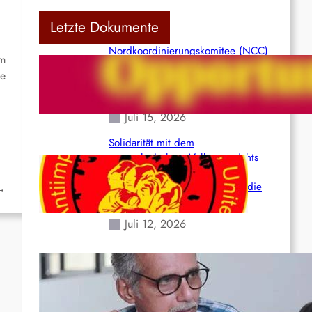
Letzte Dokumente
Nordkoordinierungskomitee (NCC)
em
der Kommunistischen Partei Indiens
ße
(Maoistisch): Postmoderner
Opportunismus
Juli 15, 2026
Solidarität mit dem
venezolanischem Volk angesichts
der verlorenen Leben und der
katastrophalen Situation durch die
→
Erdbeben des 24. Juni!
Juli 12, 2026
Indien: „Die Politik der
Kapitulation“ von K. Murali (Ajith)
Juli 1, 2026