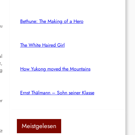
Bethune: The Making of a Hero
zu
The White Haired Girl
al
z,
How Yukong moved the Mountains
ag
Ernst Thälmann – Sohn seiner Klasse
er
Meistgelesen
it