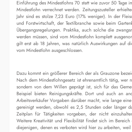
Einführung des Mindestlohns 70 statt wie zuvor 50 Tage im
Mindestlohn verrechnet werden. Zeitungszusteller erhiel
Jahr sind es stolze 7,23 Euro (17% weniger). In der Fleis
und Forstwirtschaft, der Textilbranche sowie beim Garte
Übergangsregelungen. Praktika, auch solche die zwangs
werden müssen, sind vom Mindestlohn komplett ausgeno
gilt erst ab 18 Jahren, was natürlich Auswirkungen auf 
vom Mindestlohn ausgeschlossen.
Dazu kommt ein größerer Bereich der als Grauzone bezeic
Nach dem Mindestlohngesetz ist ehrenamtlich tätig, wer n
sondern von dem Willen geprägt ist, sich für das Gemei
Beispiel bieten Reinigungskräfte. Dort und auch an and
Arbeitsverkäufer Vorgaben darüber macht, wie lange eine 
gereinigt werden, obwohl es 2,5 Stunden oder länger dau
Zeitplan für Tätigkeiten vorgeben, der nicht einzuhalt
Weitere Kreativität und Flexibilität findet sich im Bereic
diejenigen, denen es verboten wird hier zu arbeiten, weil