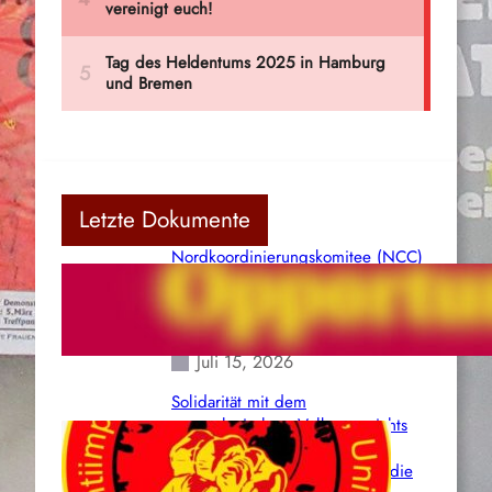
Letzte Dokumente
Nordkoordinierungskomitee (NCC)
der Kommunistischen Partei Indiens
(Maoistisch): Postmoderner
Opportunismus
Juli 15, 2026
Solidarität mit dem
venezolanischem Volk angesichts
der verlorenen Leben und der
katastrophalen Situation durch die