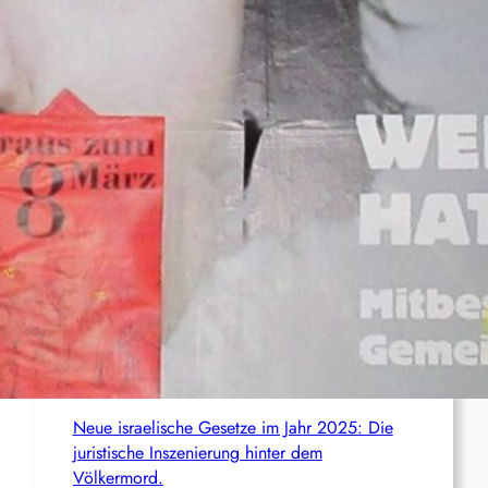
freigelassen
Deutschland: Sänger der Band Bob Vylan
nach pro-palästinensischen Äußerungen
abgeschoben
Wie die CIA Mandela und den afrikanischen
Befreiungskampf stoppen wollte
Aktualisierung der Stellungnahme der IRPWA
Neue israelische Gesetze im Jahr 2025: Die
juristische Inszenierung hinter dem
Völkermord.