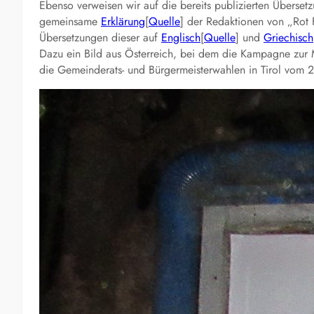
Ebenso verweisen wir auf die bereits publizierten Überset
gemeinsame
Erklärung
[
Quelle
] der Redaktionen von „Rot 
Übersetzungen dieser auf
Englisch
[
Quelle
] und
Griechisch
Dazu ein Bild aus Österreich, bei dem die Kampagne zur
die Gemeinderats- und Bürgermeisterwahlen in Tirol vom 2