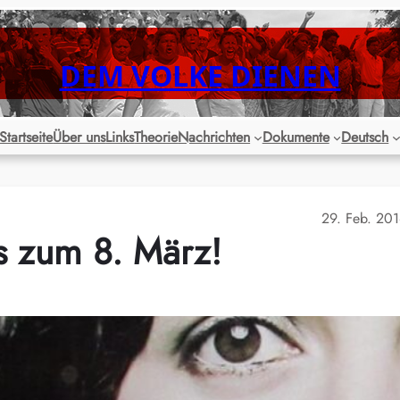
DEM VOLKE DIENEN
Startseite
Über uns
Links
Theorie
Nachrichten
Dokumente
Deutsch
29. Feb. 20
s zum 8. März!