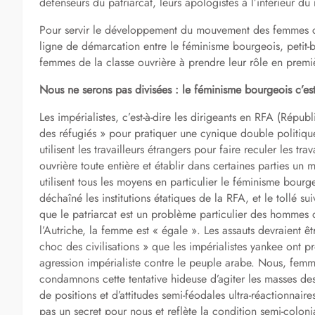
défenseurs du patriarcat, leurs apologistes à l’intérieur d
Pour servir le développement du mouvement des femmes cons
ligne de démarcation entre le féminisme bourgeois, petit-b
femmes de la classe ouvrière à prendre leur rôle en premiè
Nous ne serons pas divisées : le féminisme bourgeois c’est
Les impérialistes, c’est-à-dire les dirigeants en RFA (Républ
des réfugiés » pour pratiquer une cynique double politique 
utilisent les travailleurs étrangers pour faire reculer les trav
ouvrière toute entière et établir dans certaines parties un
utilisent tous les moyens en particulier le féminisme bour
déchaîné les institutions étatiques de la RFA, et le tollé s
que le patriarcat est un problème particulier des hommes 
l’Autriche, la femme est « égale ». Les assauts devraient êt
choc des civilisations » que les impérialistes yankee ont
agression impérialiste contre le peuple arabe. Nous, femme
condamnons cette tentative hideuse d’agiter les masses de
de positions et d’attitudes semi-féodales ultra-réactionnair
pas un secret pour nous et reflète la condition semi-colon