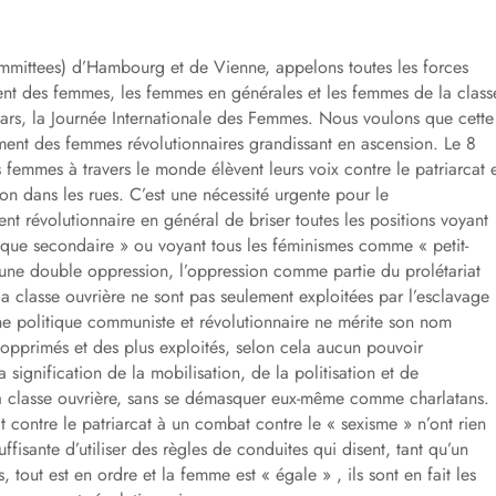
ittees) d’Hambourg et de Vienne, appelons toutes les forces
ement des femmes, les femmes en générales et les femmes de la class
mars, la Journée Internationale des Femmes. Nous voulons que cette
ent des femmes révolutionnaires grandissant en ascension. Le 8
s femmes à travers le monde élèvent leurs voix contre le patriarcat 
n dans les rues. C’est une nécessité urgente pour le
évolutionnaire en général de briser toutes les positions voyant
que secondaire » ou voyant tous les féminismes comme « petit-
’une double oppression, l’oppression comme partie du prolétariat
la classe ouvrière ne sont pas seulement exploitées par l’esclavage
 Une politique communiste et révolutionnaire ne mérite son nom
s opprimés et des plus exploités, selon cela aucun pouvoir
 signification de la mobilisation, de la politisation et de
la classe ouvrière, sans se démasquer eux-même comme charlatans.
contre le patriarcat à un combat contre le « sexisme » n’ont rien
ffisante d’utiliser des règles de conduites qui disent, tant qu’un
ut est en ordre et la femme est « égale » , ils sont en fait les