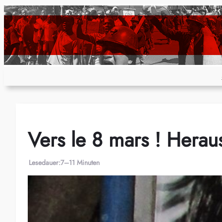
Zum
Inhalt
springen
Vers le 8 mars ! Herau
Lesedauer:
7–11 Minuten