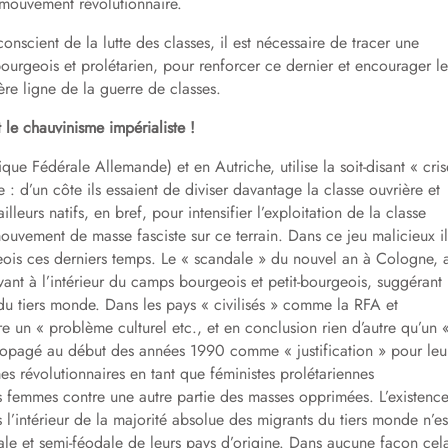
u mouvement révolutionnaire.
cient de la lutte des classes, il est nécessaire de tracer une
ourgeois et prolétarien, pour renforcer ce dernier et encourager le
re ligne de la guerre de classes.
 le chauvinisme impérialiste !
ique Fédérale Allemande) et en Autriche, utilise la soit-disant « cris
: d’un côte ils essaient de diviser davantage la classe ouvrière et
ailleurs natifs, en bref, pour intensifier l’exploitation de la classe
 mouvement de masse fasciste sur ce terrain. Dans ce jeu malicieux il
geois ces derniers temps. Le « scandale » du nouvel an à Cologne, 
uivant à l’intérieur du camps bourgeois et petit-bourgeois, suggérant
du tiers monde. Dans les pays « civilisés » comme la RFA et
re un « problème culturel etc., et en conclusion rien d’autre qu’un 
 propagé au début des années 1990 comme « justification » pour leu
s révolutionnaires en tant que féministes prolétariennes
s femmes contre une autre partie des masses opprimées. L’existenc
es l’intérieur de la majorité absolue des migrants du tiers monde n’es
iale et semi-féodale de leurs pays d’origine. Dans aucune façon cel