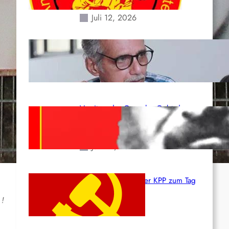
Erdbeben des 24. Juni!
Juli 12, 2026
Indien: „Die Politik der
Kapitulation“ von K. Murali (Ajith)
Juli 1, 2026
Vorsitzender Gonzalo: Gebt das
Leben für die Partei und die
Revolution!
Juni 19, 2026
Beschluss des ZK der KPP zum Tag
des Heldentums
 !
Juni 19, 2026