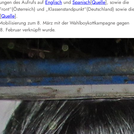
zungen des Aufrufs auf
Englisch
und
Spanisch
[
Quelle
], sowie die
Front“(Österreich) und „Klassenstandpunkt“(Deutschland) sowie di
[
Quelle
].
 Mobilisierung zum 8. März mit der Wahlboykottkampagne gegen
8. Februar verknüpft wurde.