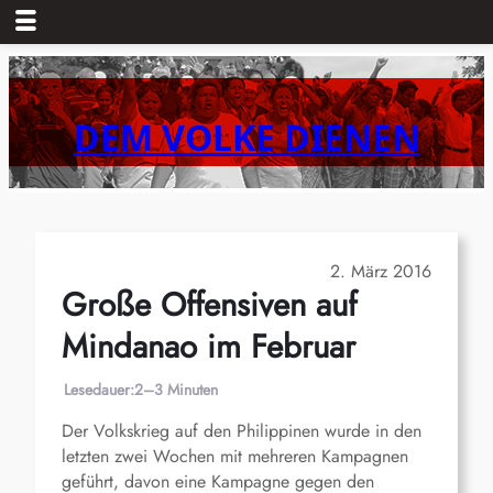
Zum
Inhalt
springen
DEM VOLKE DIENEN
2. März 2016
Große Offensiven auf
Mindanao im Februar
Lesedauer:
2–3 Minuten
Der Volkskrieg auf den Philippinen wurde in den
letzten zwei Wochen mit mehreren Kampagnen
geführt, davon eine Kampagne gegen den