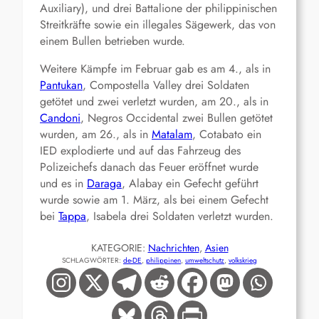
Auxiliary), und drei Battalione der philippinischen
Streitkräfte sowie ein illegales Sägewerk, das von
einem Bullen betrieben wurde.
Weitere Kämpfe im Februar gab es am 4., als in
Pantukan
, Compostella Valley drei Soldaten
getötet und zwei verletzt wurden, am 20., als in
Candoni
, Negros Occidental zwei Bullen getötet
wurden, am 26., als in
Matalam
, Cotabato ein
IED explodierte und auf das Fahrzeug des
Polizeichefs danach das Feuer eröffnet wurde
und es in
Daraga
, Alabay ein Gefecht geführt
wurde sowie am 1. März, als bei einem Gefecht
bei
Tappa
, Isabela drei Soldaten verletzt wurden.
KATEGORIE:
Nachrichten
, 
Asien
SCHLAGWÖRTER:
de-DE
, 
philippinen
, 
umweltschutz
, 
volkskrieg