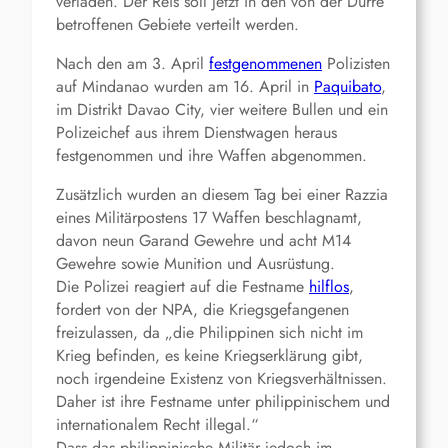
verladen. Der Reis soll jetzt in den von der Dürre
betroffenen Gebiete verteilt werden.
Nach den am 3. April
festgenommenen
Polizisten
auf Mindanao wurden am 16. April in
Paquibato
,
im Distrikt Davao City, vier weitere Bullen und ein
Polizeichef aus ihrem Dienstwagen heraus
festgenommen und ihre Waffen abgenommen.
Zusätzlich wurden an diesem Tag bei einer Razzia
eines Militärpostens 17 Waffen beschlagnamt,
davon neun Garand Gewehre und acht M14
Gewehre sowie Munition und Ausrüstung.
Die Polizei reagiert auf die Festname
hilflos
,
fordert von der NPA, die Kriegsgefangenen
freizulassen, da „die Philippinen sich nicht im
Krieg befinden, es keine Kriegserklärung gibt,
noch irgendeine Existenz von Kriegsverhältnissen.
Daher ist ihre Festname unter philippinischem und
internationalem Recht illegal.“
Dass das philippinische Militär jedoch im