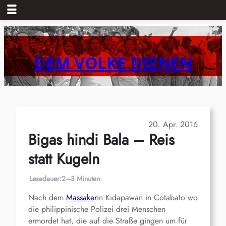
Zum
Inhalt
springen
DEM VOLKE DIENEN
20. Apr. 2016
Bigas hindi Bala – Reis
statt Kugeln
Lesedauer:
2–3 Minuten
Nach dem
Massaker
in Kidapawan in Cotabato wo
die philippinische Polizei drei Menschen
ermordet hat, die auf die Straße gingen um für