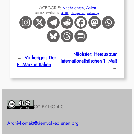
KATEGORIE:
Nachrichten
, 
Asien
SCHLAGWÖRTER:
de-DE
, 
philippinen
, 
volkskrieg
Nächster:
Heraus zum
←
Vorheriger:
Der
internationalistischen 1. Mai!
8. März in Italien
→
CC BY-NC 4.0
Archiv
kontakt@demvolkedienen.org