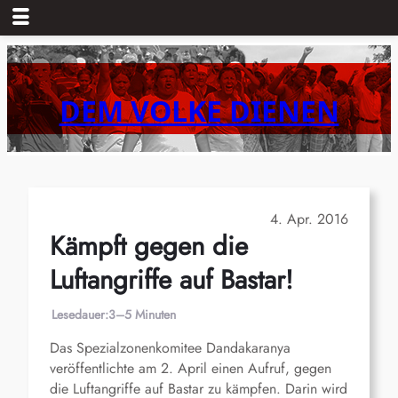
Zum
Inhalt
springen
DEM VOLKE DIENEN
4. Apr. 2016
Kämpft gegen die
Luftangriffe auf Bastar!
Lesedauer:
3–5 Minuten
Das Spezialzonenkomitee Dandakaranya
veröffentlichte am 2. April einen Aufruf, gegen
die Luftangriffe auf Bastar zu kämpfen. Darin wird