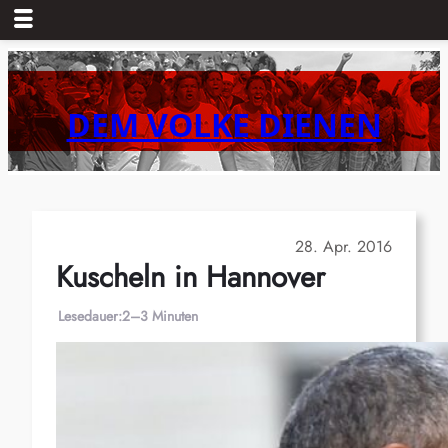
Zum
Inhalt
springen
DEM VOLKE DIENEN
28. Apr. 2016
Kuscheln in Hannover
Lesedauer:
2–3 Minuten