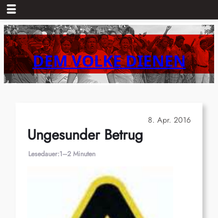
Zum
Inhalt
springen
DEM VOLKE DIENEN
8. Apr. 2016
Ungesunder Betrug
Lesedauer:
1–2 Minuten