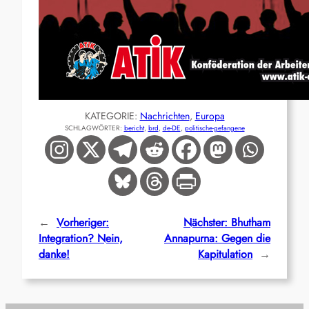
KATEGORIE:
Nachrichten
, 
Europa
SCHLAGWÖRTER:
bericht
, 
brd
, 
de-DE
, 
politische-gefangene
←
Vorheriger:
Nächster:
Bhutham
Integration? Nein,
Annapurna: Gegen die
danke!
Kapitulation
→