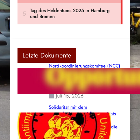
Letzte Dokumente
Nordkoordinierungskomitee (NCC)
der Kommunistischen Partei Indiens
(Maoistisch): Postmoderner
Opportunismus
Juli 15, 2026
Solidarität mit dem
venezolanischem Volk angesichts
der verlorenen Leben und der
katastrophalen Situation durch die
Erdbeben des 24. Juni!