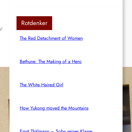
Rotdenker
h!
The Red Detachment of Women
Bethune: The Making of a Hero
The White Haired Girl
How Yukong moved the Mountains
Ernst Thälmann – Sohn seiner Klasse