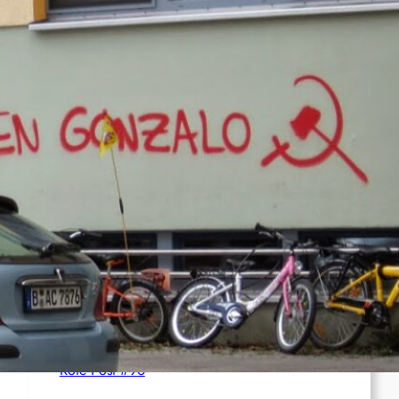
Syrien: Der kurdische Journalist Ahmet Polad
ist seit 200 Tagen in Haft – die Solidarität
wächst
International: Aufruf zu einer
Solidaritätswoche mit anarchistischen
Gefangenen vom 23. bis 30. August 2026
Deutschland: Der Inlandsgeheimdienst ermittelt
gegen „Prosfygika“
Rote Post #96