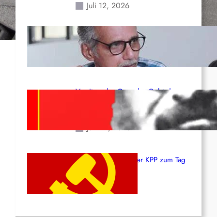
Juli 12, 2026
Indien: „Die Politik der
Kapitulation“ von K. Murali (Ajith)
Juli 1, 2026
Vorsitzender Gonzalo: Gebt das
Leben für die Partei und die
Revolution!
Juni 19, 2026
Beschluss des ZK der KPP zum Tag
des Heldentums
Juni 19, 2026