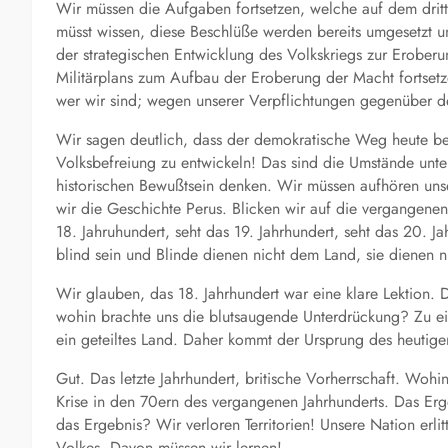
Wir müssen die Aufgaben fortsetzen, welche auf dem dritt
müsst wissen, diese Beschlüße werden bereits umgesetzt u
der strategischen Entwicklung des Volkskriegs zur Erobe
Militärplans zum Aufbau der Eroberung der Macht fortsetze
wer wir sind; wegen unserer Verpflichtungen gegenüber d
Wir sagen deutlich, dass der demokratische Weg heute be
Volksbefreiung zu entwickeln! Das sind die Umstände unte
historischen Bewußtsein denken. Wir müssen aufhören unse
wir die Geschichte Perus. Blicken wir auf die vergangenen
18. Jahruhundert, seht das 19. Jahrhundert, seht das 20. Ja
blind sein und Blinde dienen nicht dem Land, sie dienen n
Wir glauben, das 18. Jahrhundert war eine klare Lektion.
wohin brachte uns die blutsaugende Unterdrückung? Zu ein
ein geteiltes Land. Daher kommt der Ursprung des heutigen
Gut. Das letzte Jahrhundert, britische Vorherrschaft. Wohin
Krise in den 70ern des vergangenen Jahrhunderts. Das Erg
das Ergebnis? Wir verloren Territorien! Unsere Nation erli
Volkes. Davon müssen wir lernen!