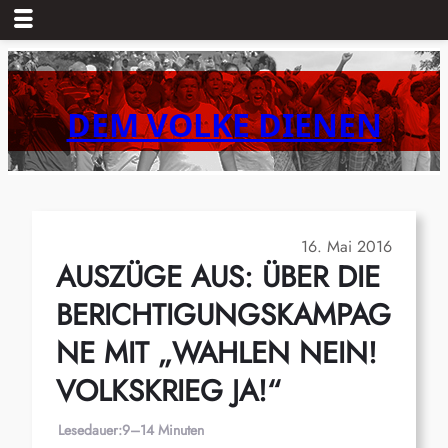
Zum
Inhalt
springen
DEM VOLKE DIENEN
16. Mai 2016
AUSZÜGE AUS: ÜBER DIE
BERICHTIGUNGSKAMPAG
NE MIT „WAHLEN NEIN!
VOLKSKRIEG JA!“
Lesedauer:
9–14 Minuten