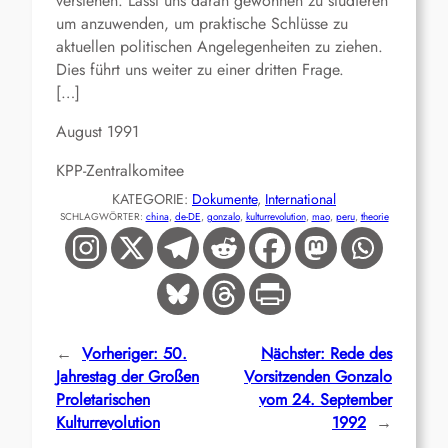
verstehen. Lasst uns daran gewöhnen zu studieren
um anzuwenden, um praktische Schlüsse zu
aktuellen politischen Angelegenheiten zu ziehen.
Dies führt uns weiter zu einer dritten Frage.
[…]
August 1991
KPP-Zentralkomitee
KATEGORIE:
Dokumente
, 
International
SCHLAGWÖRTER:
china
, 
de-DE
, 
gonzalo
, 
kulturrevolution
, 
mao
, 
peru
, 
theorie
←
Vorheriger:
50.
Nächster:
Rede des
Jahrestag der Großen
Vorsitzenden Gonzalo
Proletarischen
vom 24. September
Kulturrevolution
1992
→