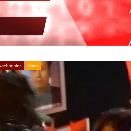
eichen der nächsten Krise
März 13, 2026
hrend das deutsche Finanzkapital sich in keiner Weise aus der seit
19 andauernden Krise befreien kann, auch weil die gegenwärtige…
Nachrichten
Asien
ausende demonstrieren zum Jahrestages der
eburt des Vorsitzenden Mao in Shaoshan,
hina
Jan. 17, 2026
usende versammelten sich am 132. Jahrestag der Geburt des
rsitzenden Maoauf dem Mao-Tse-tung-Platz in Shaoshan, China. Die
eilnehmer dieser Kundgebung…