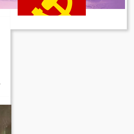
des Heldentums
Juni 19, 2026
D