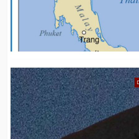
K
Wi
He
C
In
ch
w