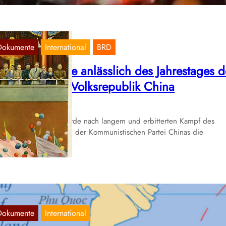
Dokumente
International
BRD
wei Dokumente anlässlich des Jahrestages d
ründung der Volksrepublik China
Okt. 1, 2024
ute vor 75 Jahren wurde nach langem und erbitterten Kampf des
inesischen Volkes und der Kommunistischen Partei Chinas die
lksrepublik…
Dokumente
International