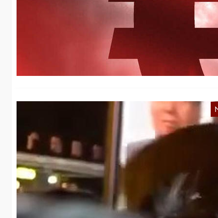
Z
Wä
20
T
G
C
Ta
Vo
T