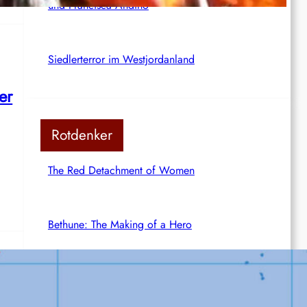
und Francisca Andino
Siedlerterror im Westjordanland
er
Rotdenker
The Red Detachment of Women
Bethune: The Making of a Hero
The White Haired Girl