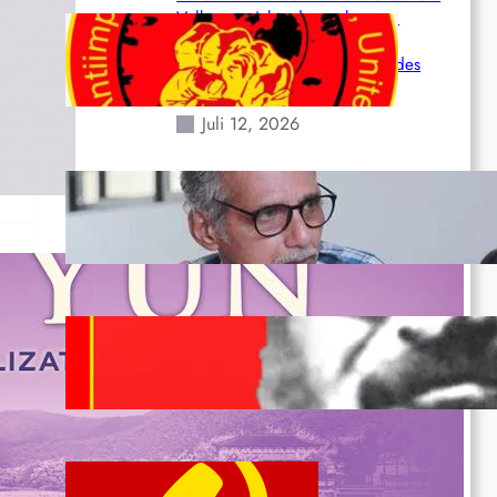
wie
Volk angesichts der verlorenen
Leben und der katastrophalen
Situation durch die Erdbeben des
24. Juni!
Juli 12, 2026
en
en…
Indien: „Die Politik der Kapitulation“
von K. Murali (Ajith)
Juli 1, 2026
Vorsitzender Gonzalo: Gebt das
Leben für die Partei und die
Revolution!
Juni 19, 2026
Beschluss des ZK der KPP zum Tag