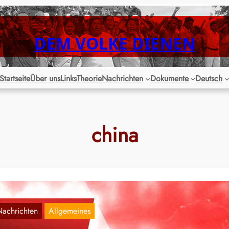
DEM VOLKE DIENEN
Startseite
Über uns
Links
Theorie
Nachrichten
Dokumente
Deutsch
china
Nachrichten
Allgemeines