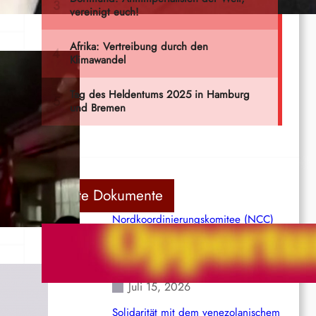
n
Letzte Dokumente
Nordkoordinierungskomitee (NCC)
der Kommunistischen Partei Indiens
(Maoistisch): Postmoderner
Opportunismus
Juli 15, 2026
Solidarität mit dem venezolanischem