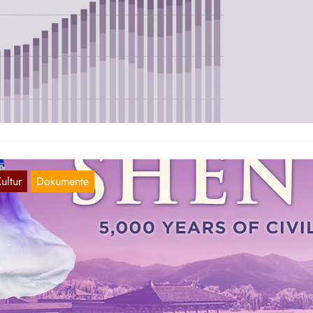
eltweite Militärausgaben in 2021 so hoch 
och nie
Apr. 26, 2022
e weltweiten Ausgaben für Rüstung und Militär haben im vergangen
hr 2021 einen neuen Höchststand erreicht. 2,1 Billionen Dollar gab
ultur
Dokumente
China vor dem Kommunismus“: Nur singen
nd tanzen?
Apr. 3, 2022
 analog oder digital, der Werbeoffensive für das international
fgeführte Musical „Shen Yun“ konnte man in den letzten Wochen