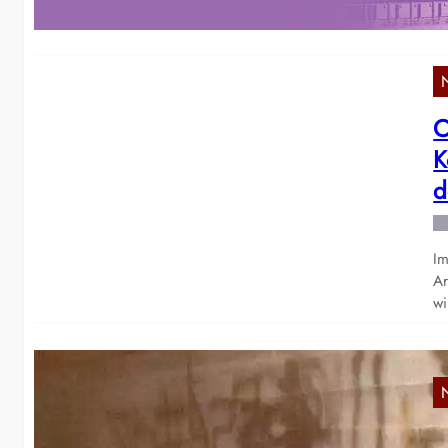
k
C
K
d
Im
Ar
wi
C