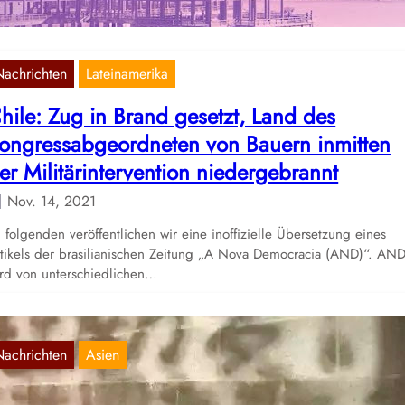
aum…
Nachrichten
Lateinamerika
hile: Zug in Brand gesetzt, Land des
ongressabgeordneten von Bauern inmitten
er Militärintervention niedergebrannt
Nov. 14, 2021
 folgenden veröffentlichen wir eine inoffizielle Übersetzung eines
tikels der brasilianischen Zeitung „A Nova Democracia (AND)“. AN
rd von unterschiedlichen…
Nachrichten
Asien
hina: Malung zum 100. Jahrestag der