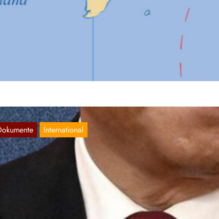
riegsspiele im Südchinesischen Meer
Aug. 28, 2023
r publizieren eine inoffizielle Übersetzung eines Artikels von The R
rald. Unter der Aufsicht der Vereinigten Staaten führen Australien
Dokumente
International
hinesische Ballons über Amerika
Feb. 18, 2023
 den letzten zwei Wochen gab es mehrere Meldungen darüber, dass
inesische Spionageballons über Nord- und Südamerika gesichtet
orden sein.…