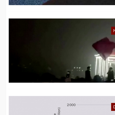
M
Ve
ge
Re