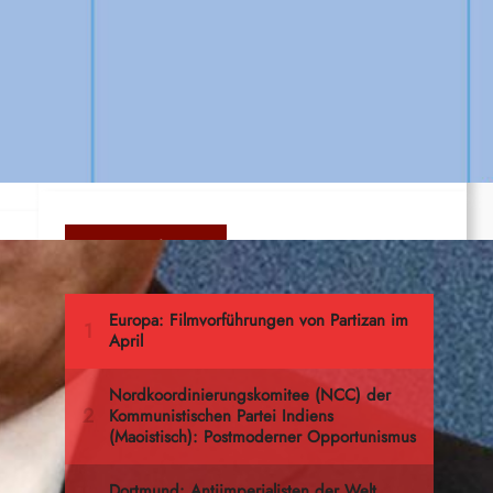
How Yukong moved the Mountains
ed
…
Ernst Thälmann – Sohn seiner Klasse
Meistgelesen