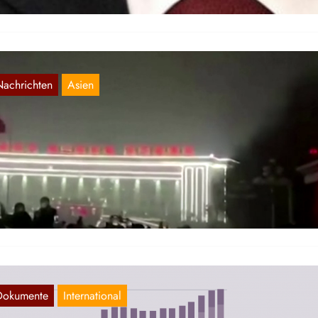
Nachrichten
Asien
assenkämpfe und Aufstände in China
Nov. 29, 2022
rgangene Woche ist in China wieder eine Welle an Massenproteste
gen die Ausbeutung und Unterdrückung durch den chinesischen
visionismus losgebrochen,…
Dokumente
International