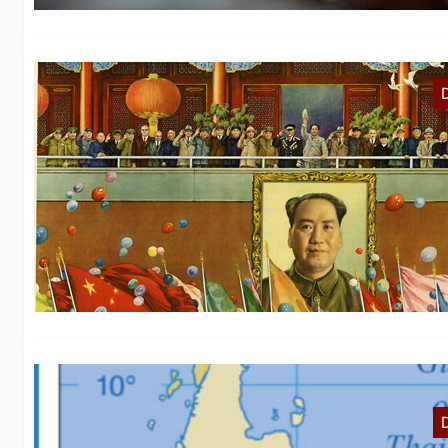
Z
G
He
ch
Vo