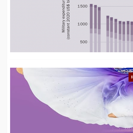
W
n
Di
Ja
K
„
u
Ob
au