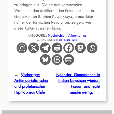
zu bringen auf. Die an den kommenden
Wochenenden stattfindenden Feierlichkeiten in
Gedenken an Ibrahim Kaypakkaya, ermordeter
Führer der türkischen Revolution, zeigen, wie
diese Kultur aussehen kann.
KATEGORIE:
Nachrichten
, 
Allgemeines
SCHLAGWÖRTER:
brd
, 
de-DE
, 
kultur
←
Vorheriger:
Nächster:
Genossinnen in
Antiimperialistischer
Indien beweisen wieder:
und proletarischer
Frauen sind nicht
HipHop aus Chile
minderwertig.
→