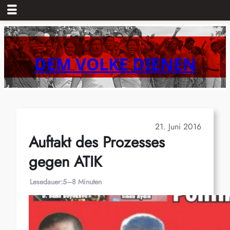
Zum
Inhalt
springen
DEM VOLKE DIENEN
21. Juni 2016
Auftakt des Prozesses
gegen ATIK
Lesedauer:
5–8 Minuten