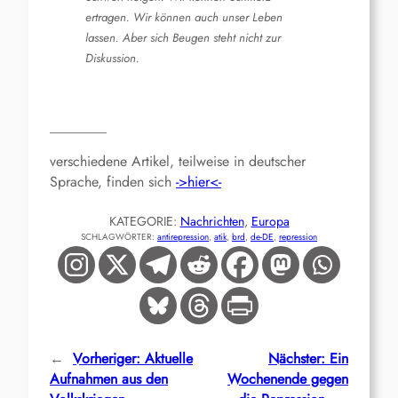
ertragen. Wir können auch unser Leben
lassen. Aber sich Beugen steht nicht zur
Diskussion.
________
verschiedene Artikel, teilweise in deutscher
Sprache, finden sich
->hier<-
KATEGORIE:
Nachrichten
, 
Europa
SCHLAGWÖRTER:
antirepression
, 
atik
, 
brd
, 
de-DE
, 
repression
←
Vorheriger:
Aktuelle
Nächster:
Ein
Aufnahmen aus den
Wochenende gegen