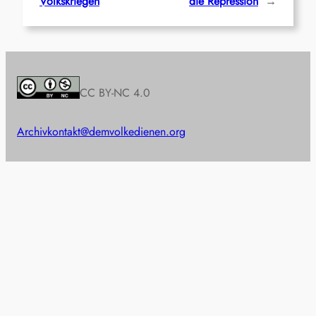
Volkskriegen
die Repression
→
CC BY-NC 4.0
Archiv
kontakt@demvolkedienen.org