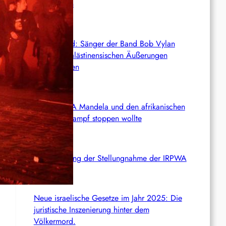
freigelassen
Deutschland: Sänger der Band Bob Vylan
nach pro-palästinensischen Äußerungen
abgeschoben
Wie die CIA Mandela und den afrikanischen
Befreiungskampf stoppen wollte
Aktualisierung der Stellungnahme der IRPWA
Neue israelische Gesetze im Jahr 2025: Die
juristische Inszenierung hinter dem
Völkermord.