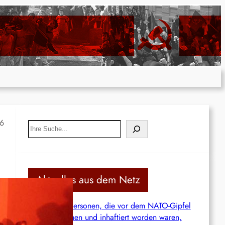
16
S
e
a
r
c
Aktuelles aus dem Netz
h
Türkei: 19 Personen, die vor dem NATO-Gipfel
festgenommen und inhaftiert worden waren,