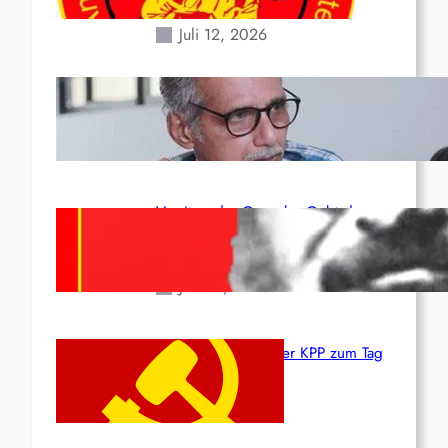
Erdbeben des 24. Juni!
Juli 12, 2026
Indien: „Die Politik der
Kapitulation“ von K. Murali (Ajith)
Juli 1, 2026
Vorsitzender Gonzalo: Gebt das
Leben für die Partei und die
Revolution!
Juni 19, 2026
Beschluss des ZK der KPP zum Tag
des Heldentums
Juni 19, 2026