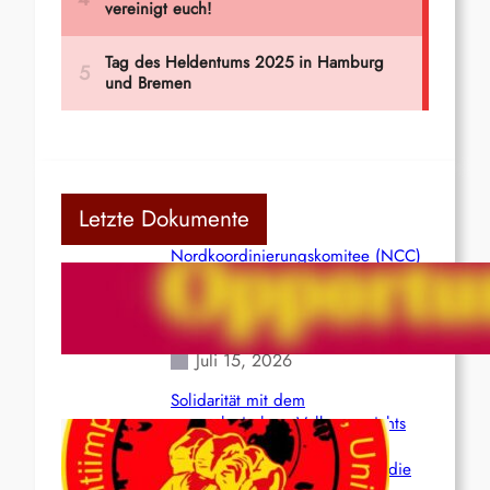
Letzte Dokumente
Nordkoordinierungskomitee (NCC)
der Kommunistischen Partei Indiens
(Maoistisch): Postmoderner
Opportunismus
Juli 15, 2026
Solidarität mit dem
venezolanischem Volk angesichts
der verlorenen Leben und der
katastrophalen Situation durch die