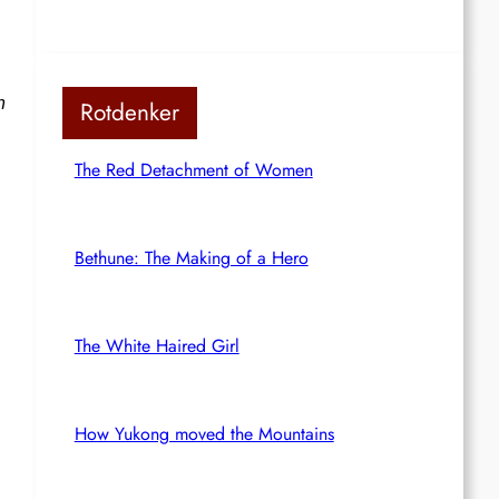
n
Rotdenker
The Red Detachment of Women
Bethune: The Making of a Hero
The White Haired Girl
How Yukong moved the Mountains