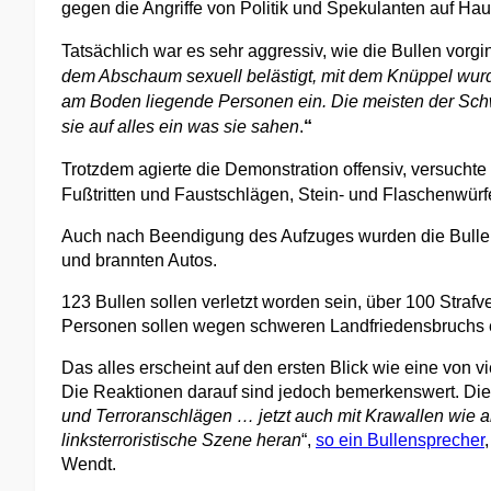
gegen die Angriffe von Politik und Spekulanten auf Hau
Tatsächlich war es sehr aggressiv, wie die Bullen vorgin
dem Abschaum sexuell belästigt, mit dem Knüppel wurde 
am Boden liegende Personen ein. Die meisten der Schw
sie auf alles ein was sie sahen
.
“
Trotzdem agierte die Demonstration offensiv, versuchte
Fußtritten und Faustschlägen
,
Stein- und Flaschenwürf
Auch nach Beendigung des Aufzuges wurden die Bullen
und brannten Autos.
123 Bullen sollen verletzt worden sein, über 100 Stra
Personen sollen wegen schweren Landfriedensbruchs ei
Das alles erscheint auf den ersten Blick wie eine von
Die Reaktionen darauf sind jedoch bemerkenswert. Di
und Terroranschlägen … jetzt auch mit Krawallen wie a
linksterroristische Szene heran
“,
so ein Bullensprecher
Wendt.