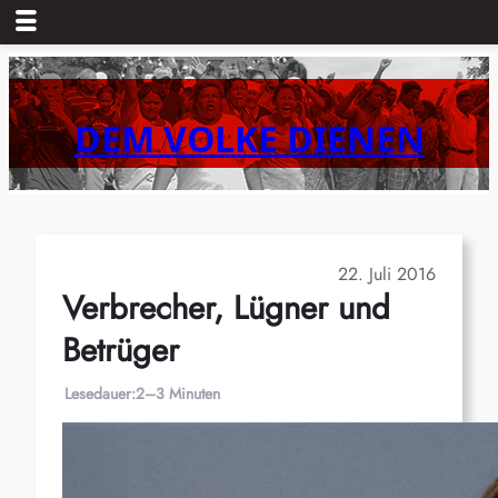
Zum
Inhalt
springen
DEM VOLKE DIENEN
22. Juli 2016
Verbrecher, Lügner und
Betrüger
Lesedauer:
2–3 Minuten