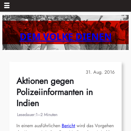
Zum
Inhalt
springen
DEM VOLKE DIENEN
31. Aug. 2016
Aktionen gegen
Polizeiinformanten in
Indien
Lesedauer:
1–2 Minuten
In einem ausführlichen
Bericht
wird das Vorgehen