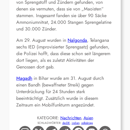
von Sprengstoff und Zündern gefunden, von
denen sie vermuten, dass sie von „Maoisten“
stammen. Insgesamt fanden sie über 90 Säcke
Ammoniumnitrat, 24.000 Stangen Sprengelatine
und 30.000 Zünder.
Am 29. August wurden in
Nalgonda
, Telangana
sechs IED (improvisierter Sprengsatz) gefunden,
die Polizei hofft, dass diese schon seit längerem
dort liegen, als es zuletzt Aktivitäten der
Genossen dort gab.
Magadh
in Bihar wurde am 31. August durch
einen Bandh (bewaffneter Streik) gegen
Unterdrückung für 24 Stunden stark
beeinträchtigt. Zusätzlich wurde in diesem
Zeitraum ein Mobilfunkturm angezündet.
KATEGORIE:
Nachrichten
, 
Asien
SCHLAGWÖRTER:
de-DE
, 
indien
, 
volkskrieg