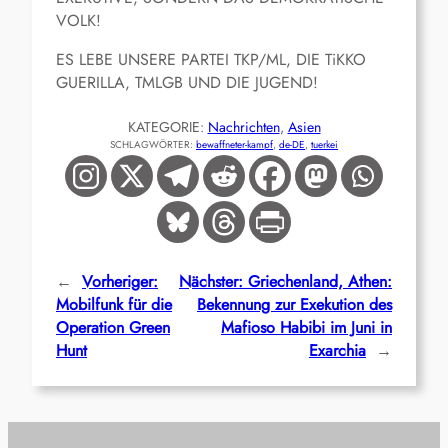
VOLK!
ES LEBE UNSERE PARTEI TKP/ML, DIE TiKKO
GUERILLA, TMLGB UND DIE JUGEND!
KATEGORIE:
Nachrichten
, 
Asien
SCHLAGWÖRTER:
bewaffneter-kampf
, 
de-DE
, 
tuerkei
←
Vorheriger:
Nächster:
Griechenland, Athen:
Mobilfunk für die
Bekennung zur Exekution des
Operation Green
Mafioso Habibi im Juni in
Hunt
Exarchia
→