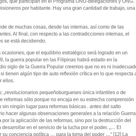
uegos, que participan en el Programa ONU-delegaciones y ONG.
sioneros por habitante. Hay una gran cantidad de trabajo, una
nde de muchas cosas, desde las internas, así como de las
tes. Al final, con respecto a las contradicciones internas, el
ios se está decidiendo.
casiones, que el equilibrio estratégico será logrado en un
9, la guerra popular en las Filipinas habrá estado en la
dio siglo de la Guerra Popular creemos que no es ni inadecuad
i tienen algún tipo de auto reflexión crítica en lo que respecta 
r ellos.
as: „revolucionarios pequeñoburgueses única infantiles o de
 de reformas sólo porque no encaja en su estrecha comprensión
sin ningún lugar para reformas básicas . antes del salto
ario hacer algunas observaciones generales a la relación Guerra
or la aplicación de las reformas, sino por la destrucción del
desarrollar en el servicio de la lucha por el poder. „… El
r su conciencia política … para la toma del poder …“ [12] La