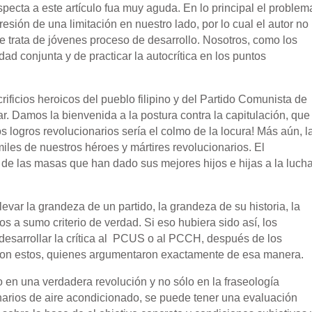
especta a este artículo fua muy aguda. En lo principal el problem
sión de una limitación en nuestro lado, por lo cual el autor no
e trata de jóvenes proceso de desarrollo. Nosotros, como los
 conjunta y de practicar la autocrítica en los puntos
crificios heroicos del pueblo filipino y del Partido Comunista de
ar. Damos la bienvenida a la postura contra la capitulación, que
 logros revolucionarios sería el colmo de la locura! Más aún, l
miles de nuestros héroes y mártires revolucionarios. El
a de las masas que han dado sus mejores hijos e hijas a la luch
evar la grandeza de un partido, la grandeza de su historia, la
os a sumo criterio de verdad. Si eso hubiera sido así, los
esarrollar la crítica al PCUS o al PCCH, después de los
eron estos, quienes argumentaron exactamente de esa manera.
o en una verdadera revolución y no sólo en la fraseología
onarios de aire acondicionado, se puede tener una evaluación