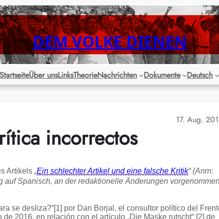
DEM VOLKE DIENEN
Startseite
Über uns
Links
Theorie
Nachrichten
Dokumente
Deutsch
17. Aug. 20
rítica incorrectos
s Artikels
„
Ein schlechter Artikel und eine falsche Kritik
“ (Anm:
ng auf Spanisch, an der redaktionelle Änderungen vorgenomme
a se desliza?“[1] por Dan Borjal, el consultor político del Fren
 de 2016, en relación con el artículo „Die Maske rutscht“ [2] de