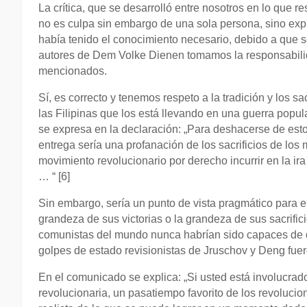
La crítica, que se desarrolló entre nosotros en lo que r
no es culpa sin embargo de una sola persona, sino expre
había tenido el conocimiento necesario, debido a que s
autores de Dem Volke Dienen tomamos la responsabilidad
mencionados.
Sí, es correcto y tenemos respeto a la tradición y los sa
las Filipinas que los está llevando en una guerra popul
se expresa en la declaración: „Para deshacerse de estos
entrega sería una profanación de los sacrificios de los 
movimiento revolucionario por derecho incurrir en la ir
… “ [6]
Sin embargo, sería un punto de vista pragmático para el
grandeza de sus victorias o la grandeza de sus sacrifici
comunistas del mundo nunca habrían sido capaces de d
golpes de estado revisionistas de Jruschov y Deng fu
En el comunicado se explica: „Si usted está involucrad
revolucionaria, un pasatiempo favorito de los revoluci