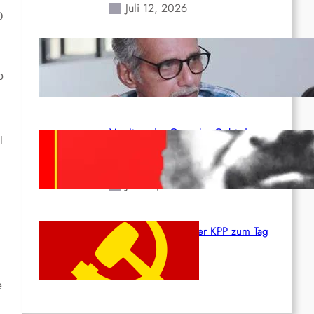
Juli 12, 2026
O
Indien: „Die Politik der
Kapitulation“ von K. Murali (Ajith)
o
Juli 1, 2026
Vorsitzender Gonzalo: Gebt das
l
Leben für die Partei und die
Revolution!
Juni 19, 2026
Beschluss des ZK der KPP zum Tag
des Heldentums
Juni 19, 2026
e