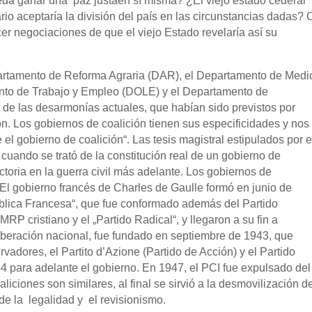
da ganar una paz justaen sí misma? ¿El viejo estado cederár
rio aceptaría la división del país en las circunstancias dadas? 
er negociaciones de que el viejo Estado revelaría así su
partamento de Reforma Agraria (DAR), el Departamento de Medi
nto de Trabajo y Empleo (DOLE) y el Departamento de
 de las desarmonías actuales, que habían sido previstos por
ón. Los gobiernos de coalición tienen sus especificidades y nos
el gobierno de coalición“. Las tesis magistral estipulados por e
uando se trató de la constitución real de un gobierno de
ctoria en la guerra civil más adelante. Los gobiernos de
. El gobierno francés de Charles de Gaulle formó en junio de
blica Francesa“, que fue conformado además del Partido
P cristiano y el „Partido Radical“, y llegaron a su fin a
a liberación nacional, fue fundado en septiembre de 1943, que
rvadores, el Partito d’Azione (Partido de Acción) y el Partido
944 para adelante el gobierno. En 1947, el PCI fue expulsado del
ciones son similares, al final se sirvió a la desmovilización d
 de la legalidad y el revisionismo.