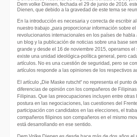
Dem volke Dienen, fechada el 29 de junio de 2016. este
Dienen, que debido a la gravedad de este tema se reun
En la introducción es necesaria y correcta de escribi
nuestro trabajo „para proporcionar información sobre el
revolucionarios internacionales en los países de habla 
un blog y la publicación de noticias sobre una base 
grande y desde el 16 de noviembre 2015, operamos el sit
existe una unidad ideológica-política general, pero c
artículos. No es una cuestión de seguridad, pero se cor
artículos responde a las opiniones de los respectivos auto
El artículo „Die Maske rutscht“ no representa el punto
diferencias de opinión con los compañeros de Filipina
Filipinas. Que las preocupaciones incluyen entre otras l
postura en las negociaciones, las cuestiones del Frente,
participación con candidatos en las elecciones, el trab
compañeros filipinos son compañeros en el mismo movim
está desarrollando en ese sentido.
Dem Volke Dienen es desde hace más de dos años el ún