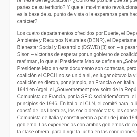
la mesa de negociación? ¿Cómo es posible que se pue
partes de su territorio? Y que el movimiento revoluciona
es la base de su punto de vista o la esperanza para hac
carácter?
Los cuatro departamentos ofrecidos por Duerte, el De
Ambiente y Recursos Naturales (DENR), el Departame
Bienestar Social y Desarrollo (DSWD) [8] son – a pesar
Sison – victorias de esperar por un gobierno de coalici
reafirman, lo que el Presidente Mao se define en „Sobre 
Presidente Mao en este documento son correctas, pero c
coalición el CPCH no se unió a él, en lugar obtuvo la vi
coalición se dieron, por ejemplo, en Francia o en Italia
1944 en Argel, el „Gouvernement provisoire de la Repú
Comunista de Francia, por la SFIO socialdemócrata, el MR
principios de 1946. En Italia, el CLN, el comité para l
constó de los liberales, los socialdemócratas, los conse
Comunista de Italia y constituyeron a partir de junio 1
gobierno. Las experiencias con ambos gobiernos de coali
la clase obrera, para dirigir la lucha en las condiciones