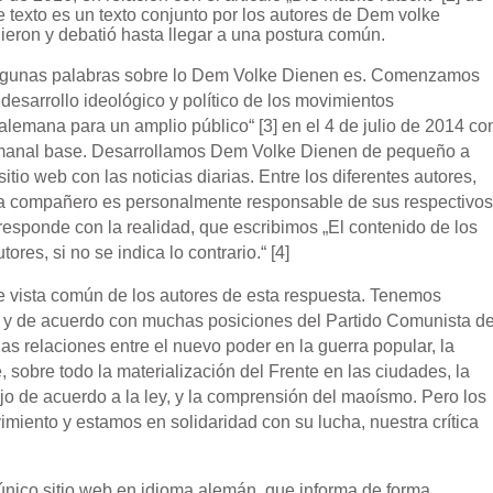
 texto es un texto conjunto por los autores de Dem volke
ieron y debatió hasta llegar a una postura común.
r algunas palabras sobre lo Dem Volke Dienen es. Comenzamos
 desarrollo ideológico y político de los movimientos
alemana para un amplio público“ [3] en el 4 de julio de 2014 co
semanal base. Desarrollamos Dem Volke Dienen de pequeño a
io web con las noticias diarias. Entre los diferentes autores,
ada compañero es personalmente responsable de sus respectivos
responde con la realidad, que escribimos „El contenido de los
res, si no se indica lo contrario.“ [4]
 de vista común de los autores de esta respuesta. Tenemos
s y de acuerdo con muchas posiciones del Partido Comunista d
as relaciones entre el nuevo poder en la guerra popular, la
 sobre todo la materialización del Frente en las ciudades, la
ajo de acuerdo a la ley, y la comprensión del maoísmo. Pero los
iento y estamos en solidaridad con su lucha, nuestra crítica
ico sitio web en idioma alemán, que informa de forma