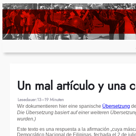
Zum
Inhalt
springen
Un mal artículo y una c
Lesedauer:
13–19 Minuten
Wir dokumentieren hier eine spanische
Übersetzung
de
Die Übersetzung basiert auf einer weiteren Übersetzu
wurden.)
Este texto es una respuesta a la afirmación „cuya máscar
Democrático Nacional de Filipinas, fechada el 2 de julio