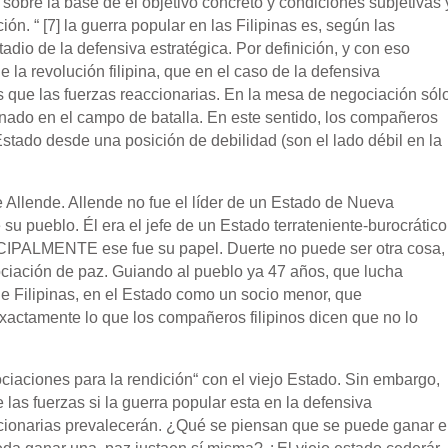
sobre la base de el objetivo concreto y condiciones subjetivas 
ión. “ [7] la guerra popular en las Filipinas es, según las
dio de la defensiva estratégica. Por definición, y con eso
 la revolución filipina, que en el caso de la defensiva
s que las fuerzas reaccionarias. En la mesa de negociación sól
ado en el campo de batalla. En este sentido, los compañeros
Estado desde una posición de debilidad (son el lado débil en la
 Allende. Allende no fue el líder de un Estado de Nueva
 pueblo. Él era el jefe de un Estado terrateniente-burocrático
NCIPALMENTE ese fue su papel. Duerte no puede ser otra cosa,
gociación de paz. Guiando al pueblo ya 47 años, que lucha
e Filipinas, en el Estado como un socio menor, que
xactamente lo que los compañeros filipinos dicen que no lo
ciaciones para la rendición“ con el viejo Estado. Sin embargo,
e las fuerzas si la guerra popular esta en la defensiva
olucionarias prevalecerán. ¿Qué se piensan que se puede ganar 