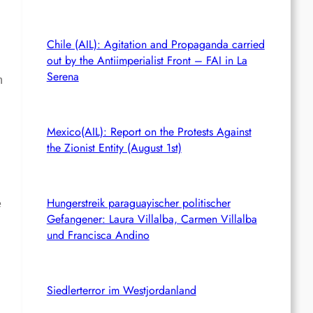
Chile (AIL): Agitation and Propaganda carried
out by the Antiimperialist Front – FAI in La
Serena
n
Mexico(AIL): Report on the Protests Against
the Zionist Entity (August 1st)
Hungerstreik paraguayischer politischer
e
Gefangener: Laura Villalba, Carmen Villalba
und Francisca Andino
Siedlerterror im Westjordanland