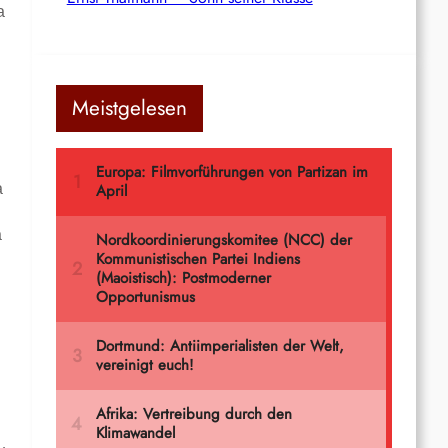
a
Meistgelesen
a
a