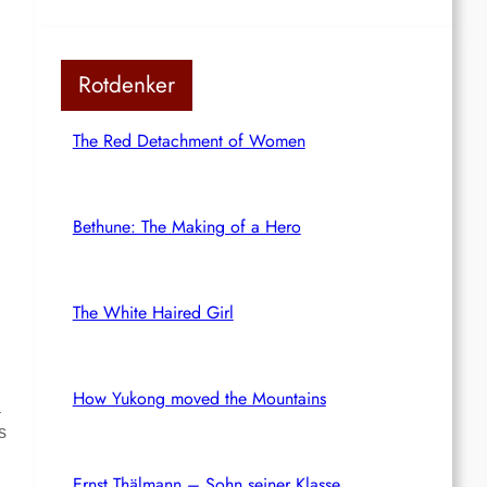
Rotdenker
The Red Detachment of Women
Bethune: The Making of a Hero
The White Haired Girl
How Yukong moved the Mountains
a
s
Ernst Thälmann – Sohn seiner Klasse