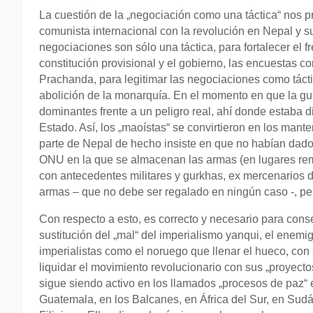
La cuestión de la „negociación como una táctica“ nos 
comunista internacional con la revolución en Nepal y su 
negociaciones son sólo una táctica, para fortalecer el 
constitución provisional y el gobierno, las encuestas co
Prachanda, para legitimar las negociaciones como táctic
abolición de la monarquía. En el momento en que la gue
dominantes frente a un peligro real, ahí donde estaba d
Estado. Así, los „maoístas“ se convirtieron en los mant
parte de Nepal de hecho insiste en que no habían dado 
ONU en la que se almacenan las armas (en lugares rem
con antecedentes militares y gurkhas, ex mercenarios del
armas – que no debe ser regalado en ningún caso -, pero
Con respecto a esto, es correcto y necesario para cons
sustitución del „mal“ del imperialismo yanqui, el enemi
imperialistas como el noruego que llenar el hueco, con
liquidar el movimiento revolucionario con sus „proyecto
sigue siendo activo en los llamados „procesos de paz“ 
Guatemala, en los Balcanes, en África del Sur, en Sudá