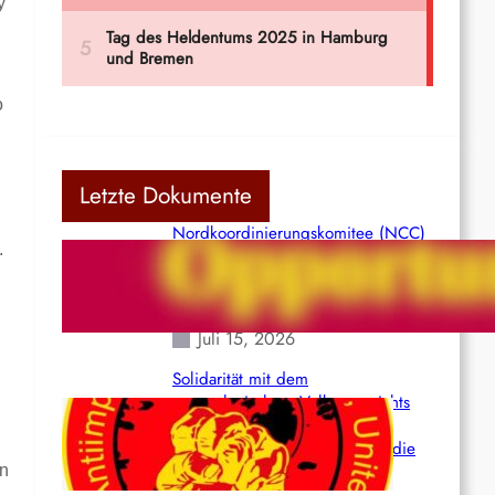
y
o
Letzte Dokumente
Nordkoordinierungskomitee (NCC)
.
der Kommunistischen Partei Indiens
(Maoistisch): Postmoderner
Opportunismus
Juli 15, 2026
Solidarität mit dem
venezolanischem Volk angesichts
der verlorenen Leben und der
katastrophalen Situation durch die
Erdbeben des 24. Juni!
en