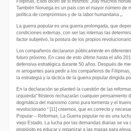
Filipinas. Ellos dicen de sí mismos: „hay muchos nor
También Noruega es un país con el mayor número de mi
política de compromisos y de la labor humanitaria „.
La guerra popular es una guerra prolongada, que depe
condiciones externas, con ser las internas las determinan
factor subjetivo, la postura de los propios revolucionar
Los compañeros declararon públicamente en diferentes o
futuro próximo. En caso de esto último hasta el año 201
defensiva estratégica durante 50 años. Después de me
ni arrogantes para pedir a los compañeros de Filipinas, s
la estrategia y la táctica de la guerra popular dirigida po
En la declaración se planteó la cuestión de las reform
izquierda“ filisteos rechazarán cualquier pensamiento
dogmática del marxismo como pura tormenta y el trueno 
revolucionario “ [11] creemos, que es correcto y neces
Popular – Reformas. La Guerra popular no es una lucha p
viejo Estado. La lucha por las demandas diarias se va a 
propósito es educar y organizar a las masas para eleva