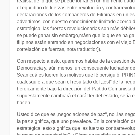
realista de lo que se puede lograr en un momento dado 
el equilibrio de fuerzas entre revolución y contrarrevoluc
declaraciones de los compañeros de Filipinas en un esta
advertimos, con nuestro conocimiento limitado acerca de
estratégica las fuerzas revolucionarias son más débile
se puede ganar sin embargo,másn que lo que se ha gan
filipinos están entrando en negociaciones con el viejo 
correlación de fuerzas, nota traductior)).
Con respecto a esto, queremos hablar de la cuestión de
Democracia y, aún menos, un consecuente luchador de su
Sean cuáles fueren los motivos que lé persiguió, PRI
cualesquiera que sean el resultado del „test“ de la ne
heroicamente bajo la dirección del Partido Comunista d
supuestamente cambiará el carácter del estado, sería e
hacen.
Usted dice que es „negociaciones de paz“, no „las nego
la paz significa, que uno prevalece. En la correlación d
estratégica, esto significa que las fuerzas contrarrev