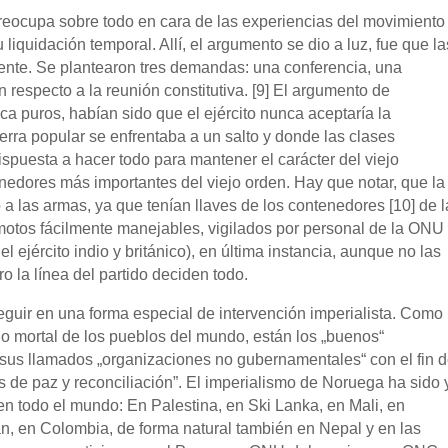
preocupa sobre todo en cara de las experiencias del movimiento
liquidación temporal. Allí, el argumento se dio a luz, fue que la
frente. Se plantearon tres demandas: una conferencia, una
n respecto a la reunión constitutiva. [9] El argumento de
a puros, habían sido que el ejército nunca aceptaría la
rra popular se enfrentaba a un salto y donde las clases
ispuesta a hacer todo para mantener el carácter del viejo
enedores más importantes del viejo orden. Hay que notar, que la
a las armas, ya que tenían llaves de los contenedores [10] de l
otos fácilmente manejables, vigilados por personal de la ONU
 ejército indio y británico), en última instancia, aunque no las
 la línea del partido deciden todo.
eguir en una forma especial de intervención imperialista. Como
go mortal de los pueblos del mundo, están los „buenos“
 sus llamados „organizaciones no gubernamentales“ con el fin 
s de paz y reconciliación”. El imperialismo de Noruega ha sido 
en todo el mundo: En Palestina, en Ski Lanka, en Mali, en
n, en Colombia, de forma natural también en Nepal y en las