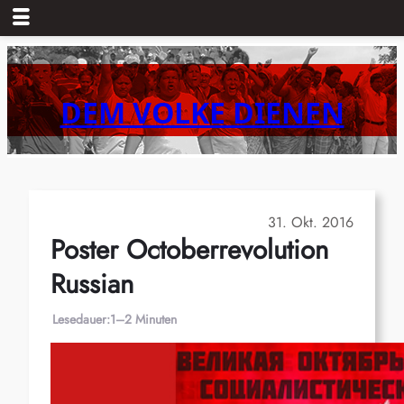
Zum
Inhalt
springen
DEM VOLKE DIENEN
31. Okt. 2016
Poster Octoberrevolution
Russian
Lesedauer:
1–2 Minuten