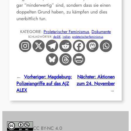
gar “minderwertig” sind, sondern dass sie einen
doppelten Grund haben, zu kämpfen und dies
unerbittlich tun.
KATEGORIE:
Proletarischer Feminismus
, 
Dokumente
SCHLAGWÖRTER:
de-DE
, 
indien
, 
proletarischer-feminismus
←
Vorheriger:
Magdeburg:
Nächster:
Aktionen
Polizeiangriffe auf das AJZ
zum 24. November
ALEX
→
CC BY-NC 4.0