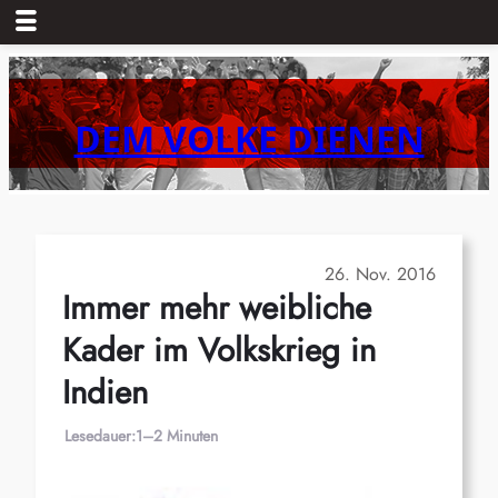
Zum
Inhalt
springen
DEM VOLKE DIENEN
26. Nov. 2016
Immer mehr weibliche
Kader im Volkskrieg in
Indien
Lesedauer:
1–2 Minuten